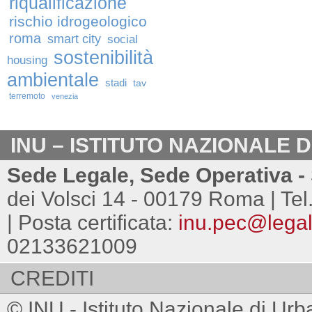
riqualificazione
rischio idrogeologico
roma
smart city
social
sostenibilità
housing
ambientale
stadi
tav
terremoto
venezia
INU – ISTITUTO NAZIONALE 
Sede Legale, Sede Operativa - 
dei Volsci 14 - 00179 Roma | Tel
| Posta certificata:
inu.pec@legalm
02133621009
CREDITI
© INU - Istituto Nazionale di Urb