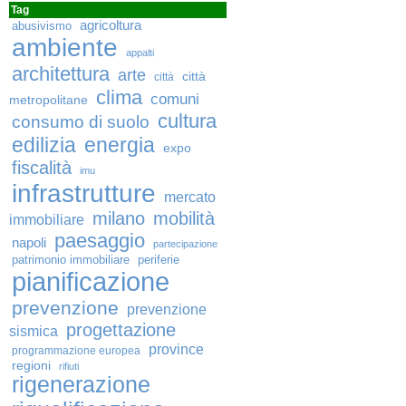
Tag
agricoltura
abusivismo
ambiente
appalti
architettura
arte
città
città
clima
comuni
metropolitane
cultura
consumo di suolo
edilizia
energia
expo
fiscalità
imu
infrastrutture
mercato
milano
mobilità
immobiliare
paesaggio
napoli
partecipazione
patrimonio immobiliare
periferie
pianificazione
prevenzione
prevenzione
progettazione
sismica
province
programmazione europea
regioni
rifiuti
rigenerazione