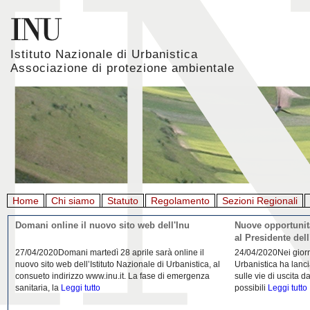
Istituto Nazionale di Urbanistica
Associazione di protezione ambientale
Home
Chi siamo
Statuto
Regolamento
Sezioni Regionali
Giornata mondiale della Terra, l'appello di Inu e
La rigenerazione 
Aiapp
22/04/2020L'Istituto Nazionale di Urbanistica (INU) e
21/04/2020Urbanist
l’Associazione italiana di architettura del paesaggio
riflessione da parte
(AIAPP) in occasione della Giornata Mondiale della
Domenico Moccia. L'
Terra 2020
Leggi tutto
dell'architettura
Legg