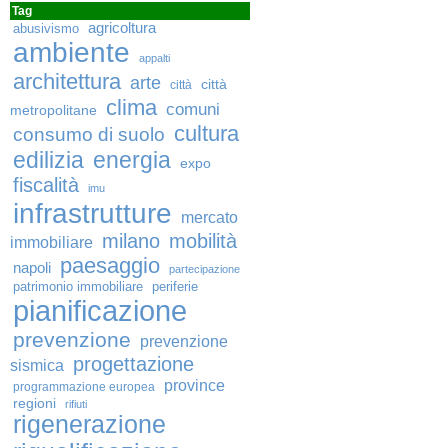
Tag
agricoltura
abusivismo
ambiente
appalti
architettura
arte
città
città
clima
comuni
metropolitane
cultura
consumo di suolo
edilizia
energia
expo
fiscalità
imu
infrastrutture
mercato
milano
mobilità
immobiliare
paesaggio
napoli
partecipazione
patrimonio immobiliare
periferie
pianificazione
prevenzione
prevenzione
progettazione
sismica
province
programmazione europea
regioni
rifiuti
rigenerazione