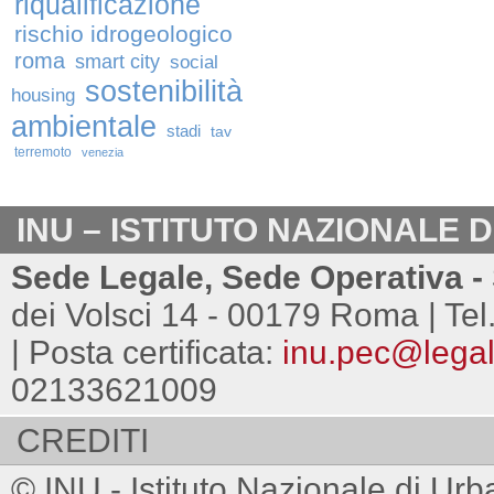
riqualificazione
rischio idrogeologico
roma
smart city
social
sostenibilità
housing
ambientale
stadi
tav
terremoto
venezia
INU – ISTITUTO NAZIONALE 
Sede Legale, Sede Operativa - 
dei Volsci 14 - 00179 Roma | Tel
| Posta certificata:
inu.pec@legalm
02133621009
CREDITI
© INU - Istituto Nazionale di Urb