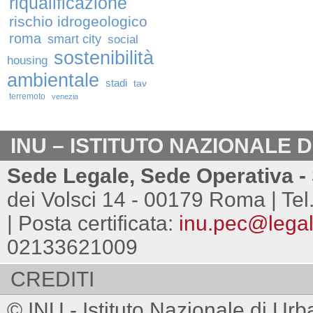
riqualificazione
rischio idrogeologico
roma
smart city
social
sostenibilità
housing
ambientale
stadi
tav
terremoto
venezia
INU – ISTITUTO NAZIONALE 
Sede Legale, Sede Operativa - 
dei Volsci 14 - 00179 Roma | Tel
| Posta certificata:
inu.pec@legalm
02133621009
CREDITI
© INU - Istituto Nazionale di Urb