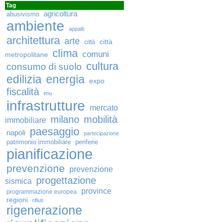
Tag
agricoltura
abusivismo
ambiente
appalti
architettura
arte
città
città
clima
comuni
metropolitane
cultura
consumo di suolo
edilizia
energia
expo
fiscalità
imu
infrastrutture
mercato
milano
mobilità
immobiliare
paesaggio
napoli
partecipazione
patrimonio immobiliare
periferie
pianificazione
prevenzione
prevenzione
progettazione
sismica
province
programmazione europea
regioni
rifiuti
rigenerazione