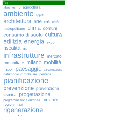
Tag
agricoltura
abusivismo
ambiente
appalti
architettura
arte
città
città
clima
comuni
metropolitane
cultura
consumo di suolo
edilizia
energia
expo
fiscalità
imu
infrastrutture
mercato
milano
mobilità
immobiliare
paesaggio
napoli
partecipazione
patrimonio immobiliare
periferie
pianificazione
prevenzione
prevenzione
progettazione
sismica
province
programmazione europea
regioni
rifiuti
rigenerazione