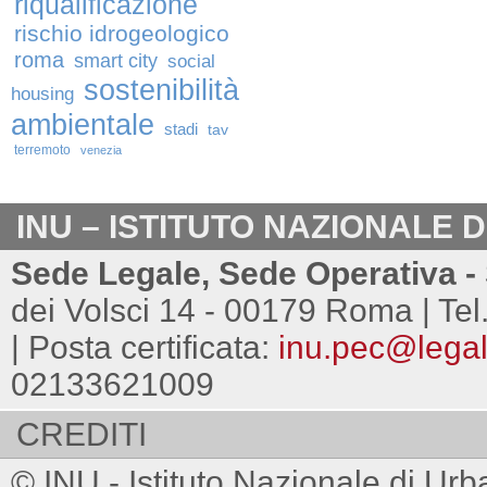
riqualificazione
rischio idrogeologico
roma
smart city
social
sostenibilità
housing
ambientale
stadi
tav
terremoto
venezia
INU – ISTITUTO NAZIONALE 
Sede Legale, Sede Operativa - 
dei Volsci 14 - 00179 Roma | Tel
| Posta certificata:
inu.pec@legalm
02133621009
CREDITI
© INU - Istituto Nazionale di Urb