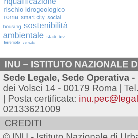
riqualificazione
rischio idrogeologico
roma
smart city
social
sostenibilità
housing
ambientale
stadi
tav
terremoto
venezia
INU – ISTITUTO NAZIONALE 
Sede Legale, Sede Operativa - 
dei Volsci 14 - 00179 Roma | Tel
| Posta certificata:
inu.pec@legalm
02133621009
CREDITI
© INU - Istituto Nazionale di Urb