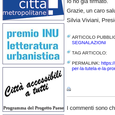
Io ho già firmato.
Grazie, un caro sal
Silvia Viviani, Pre
ARTICOLO PUBBLI
SEGNALAZIONI
TAG ARTICOLO:
PERMALINK:
https:/
per-la-tutela-e-la-pro
Share
I commenti sono chi