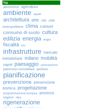
Tag
agricoltura
abusivismo
ambiente
appalti
architettura
arte
città
città
clima
comuni
metropolitane
cultura
consumo di suolo
edilizia
energia
expo
fiscalità
imu
infrastrutture
mercato
milano
mobilità
immobiliare
paesaggio
napoli
partecipazione
patrimonio immobiliare
periferie
pianificazione
prevenzione
prevenzione
progettazione
sismica
province
programmazione europea
regioni
rifiuti
rigenerazione