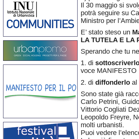
Il 30 maggio si svo
potrà seguire su Ca
Ministro per l’Ambi
E’ stato steso un
M
LA TUTELA E LA
Sperando che tu ne 
1. di
sottoscriverl
voce MANIFESTO
2. di
diffonderlo
al 
Sono state già racco
Carlo Petrini, Guid
Vittorio Cogliati De
Leopoldo Freyre, N
molti urbanisti.
Puoi vedere l’elenc