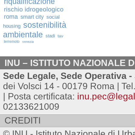
riqualificazione
rischio idrogeologico
roma
smart city
social
sostenibilità
housing
ambientale
stadi
tav
terremoto
venezia
INU – ISTITUTO NAZIONALE 
Sede Legale, Sede Operativa - 
dei Volsci 14 - 00179 Roma | Tel
| Posta certificata:
inu.pec@legalm
02133621009
CREDITI
© INU - Istituto Nazionale di Urb