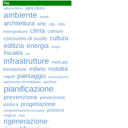
Tag
agricoltura
abusivismo
ambiente
appalti
architettura
arte
città
città
clima
comuni
metropolitane
cultura
consumo di suolo
edilizia
energia
expo
fiscalità
imu
infrastrutture
mercato
milano
mobilità
immobiliare
paesaggio
napoli
partecipazione
patrimonio immobiliare
periferie
pianificazione
prevenzione
prevenzione
progettazione
sismica
province
programmazione europea
regioni
rifiuti
rigenerazione