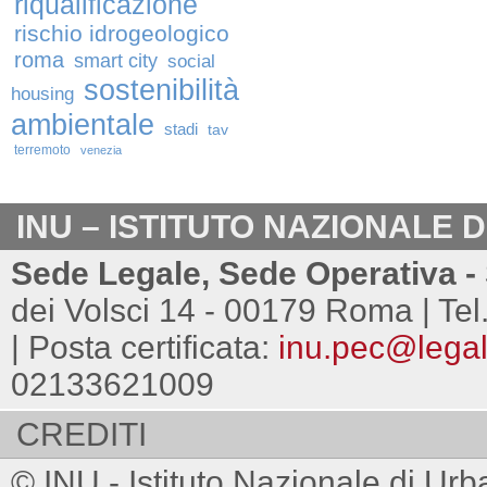
riqualificazione
rischio idrogeologico
roma
smart city
social
sostenibilità
housing
ambientale
stadi
tav
terremoto
venezia
INU – ISTITUTO NAZIONALE 
Sede Legale, Sede Operativa - 
dei Volsci 14 - 00179 Roma | Tel
| Posta certificata:
inu.pec@legalm
02133621009
CREDITI
© INU - Istituto Nazionale di Urb