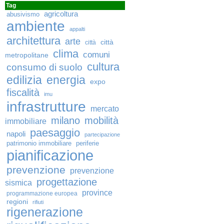
Tag
agricoltura
abusivismo
ambiente
appalti
architettura
arte
città
città
clima
comuni
metropolitane
cultura
consumo di suolo
edilizia
energia
expo
fiscalità
imu
infrastrutture
mercato
milano
mobilità
immobiliare
paesaggio
napoli
partecipazione
patrimonio immobiliare
periferie
pianificazione
prevenzione
prevenzione
progettazione
sismica
province
programmazione europea
regioni
rifiuti
rigenerazione