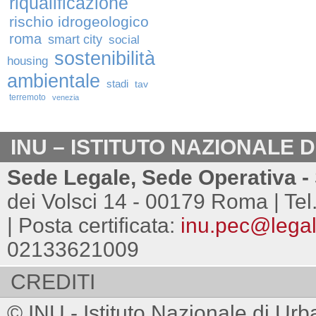
riqualificazione
rischio idrogeologico
roma
smart city
social
sostenibilità
housing
ambientale
stadi
tav
terremoto
venezia
INU – ISTITUTO NAZIONALE 
Sede Legale, Sede Operativa - 
dei Volsci 14 - 00179 Roma | Tel
| Posta certificata:
inu.pec@legalm
02133621009
CREDITI
© INU - Istituto Nazionale di Urb