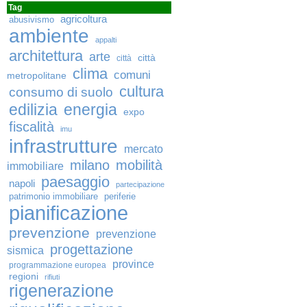
Tag
agricoltura
abusivismo
ambiente
appalti
architettura
arte
città
città
clima
comuni
metropolitane
cultura
consumo di suolo
edilizia
energia
expo
fiscalità
imu
infrastrutture
mercato
milano
mobilità
immobiliare
paesaggio
napoli
partecipazione
patrimonio immobiliare
periferie
pianificazione
prevenzione
prevenzione
progettazione
sismica
province
programmazione europea
regioni
rifiuti
rigenerazione