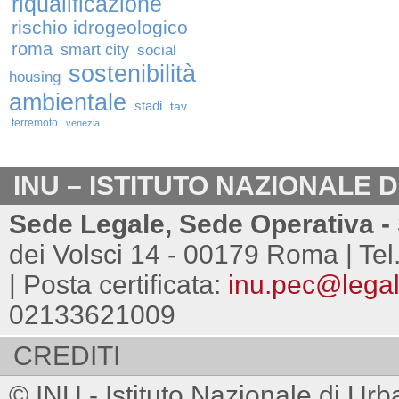
riqualificazione
rischio idrogeologico
roma
smart city
social
sostenibilità
housing
ambientale
stadi
tav
terremoto
venezia
INU – ISTITUTO NAZIONALE 
Sede Legale, Sede Operativa - 
dei Volsci 14 - 00179 Roma | Tel
| Posta certificata:
inu.pec@legalm
02133621009
CREDITI
© INU - Istituto Nazionale di Urb