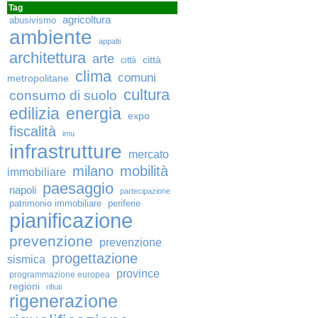
Tag
agricoltura
abusivismo
ambiente
appalti
architettura
arte
città
città
clima
comuni
metropolitane
cultura
consumo di suolo
edilizia
energia
expo
fiscalità
imu
infrastrutture
mercato
milano
mobilità
immobiliare
paesaggio
napoli
partecipazione
patrimonio immobiliare
periferie
pianificazione
prevenzione
prevenzione
progettazione
sismica
province
programmazione europea
regioni
rifiuti
rigenerazione