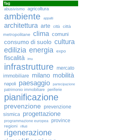
Tag
agricoltura
abusivismo
ambiente
appalti
architettura
arte
città
città
clima
comuni
metropolitane
cultura
consumo di suolo
edilizia
energia
expo
fiscalità
imu
infrastrutture
mercato
milano
mobilità
immobiliare
paesaggio
napoli
partecipazione
patrimonio immobiliare
periferie
pianificazione
prevenzione
prevenzione
progettazione
sismica
province
programmazione europea
regioni
rifiuti
rigenerazione