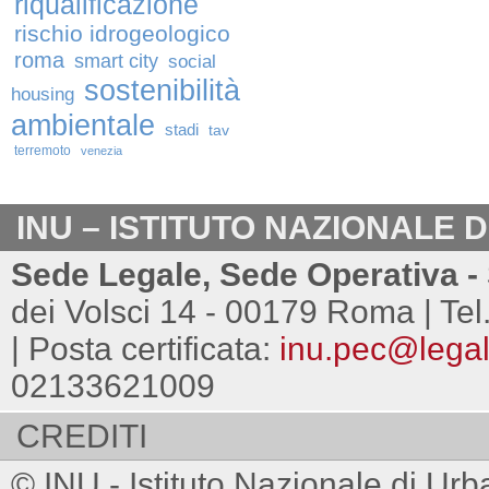
riqualificazione
rischio idrogeologico
roma
smart city
social
sostenibilità
housing
ambientale
stadi
tav
terremoto
venezia
INU – ISTITUTO NAZIONALE 
Sede Legale, Sede Operativa - 
dei Volsci 14 - 00179 Roma | Tel
| Posta certificata:
inu.pec@legalm
02133621009
CREDITI
© INU - Istituto Nazionale di Urb