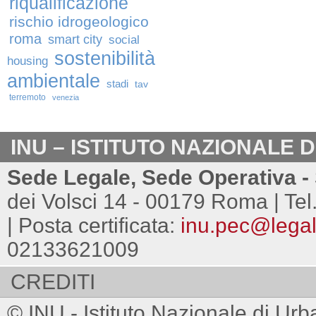
riqualificazione
rischio idrogeologico
roma
smart city
social
sostenibilità
housing
ambientale
stadi
tav
terremoto
venezia
INU – ISTITUTO NAZIONALE 
Sede Legale, Sede Operativa - 
dei Volsci 14 - 00179 Roma | Tel
| Posta certificata:
inu.pec@legalm
02133621009
CREDITI
© INU - Istituto Nazionale di Urb