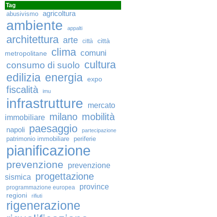
Tag
agricoltura
abusivismo
ambiente
appalti
architettura
arte
città
città
clima
comuni
metropolitane
cultura
consumo di suolo
edilizia
energia
expo
fiscalità
imu
infrastrutture
mercato
milano
mobilità
immobiliare
paesaggio
napoli
partecipazione
patrimonio immobiliare
periferie
pianificazione
prevenzione
prevenzione
progettazione
sismica
province
programmazione europea
regioni
rifiuti
rigenerazione