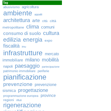
Tag
agricoltura
abusivismo
ambiente
appalti
architettura
arte
città
città
clima
comuni
metropolitane
cultura
consumo di suolo
edilizia
energia
expo
fiscalità
imu
infrastrutture
mercato
milano
mobilità
immobiliare
paesaggio
napoli
partecipazione
patrimonio immobiliare
periferie
pianificazione
prevenzione
prevenzione
progettazione
sismica
province
programmazione europea
regioni
rifiuti
rigenerazione