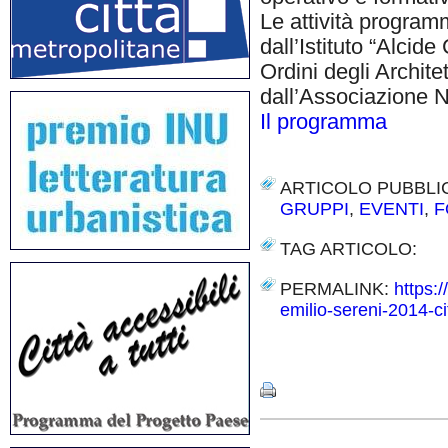
Le attività program
dall’Istituto “Alcide
Ordini degli Archit
dall’Associazione Na
Il programma
ARTICOLO PUBBLI
GRUPPI
,
EVENTI
,
F
TAG ARTICOLO:
PERMALINK:
https:/
emilio-sereni-2014-cit
Share