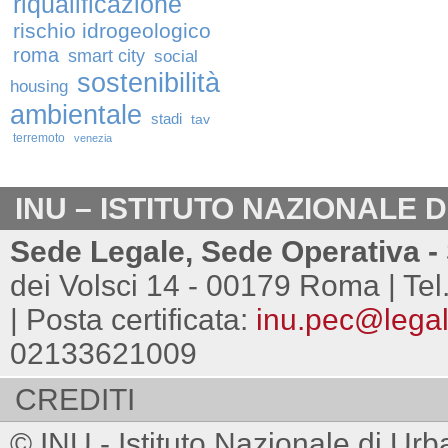
riqualificazione
rischio idrogeologico
roma
smart city
social
sostenibilità
housing
ambientale
stadi
tav
terremoto
venezia
INU – ISTITUTO NAZIONALE 
Sede Legale, Sede Operativa - 
dei Volsci 14 - 00179 Roma | Tel
| Posta certificata:
inu.pec@legalm
02133621009
CREDITI
© INU - Istituto Nazionale di Urb