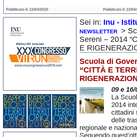
Pubblicato il: 22/04/2020
Pubblicato il: 22/04
Sei in:
Inu - Ist
> Scu
NEWSLETTER
Sereni – 2014
E RIGENERAZI
Scuola di Gover
“CITTÀ E TERR
RIGENERAZIO
09 e 16/
La Scuol
2014 inte
cittadini
delle tr
regionale e naziona
Seguendo quest’otti