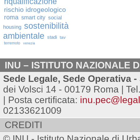
riqualificazione
rischio idrogeologico
roma
smart city
social
sostenibilità
housing
ambientale
stadi
tav
terremoto
venezia
INU – ISTITUTO NAZIONALE 
Sede Legale, Sede Operativa - 
dei Volsci 14 - 00179 Roma | Tel
| Posta certificata:
inu.pec@legalm
02133621009
CREDITI
© INU - Istituto Nazionale di Urb