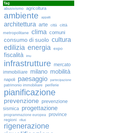
Tag
agricoltura
abusivismo
ambiente
appalti
architettura
arte
città
città
clima
comuni
metropolitane
cultura
consumo di suolo
edilizia
energia
expo
fiscalità
imu
infrastrutture
mercato
milano
mobilità
immobiliare
paesaggio
napoli
partecipazione
patrimonio immobiliare
periferie
pianificazione
prevenzione
prevenzione
progettazione
sismica
province
programmazione europea
regioni
rifiuti
rigenerazione