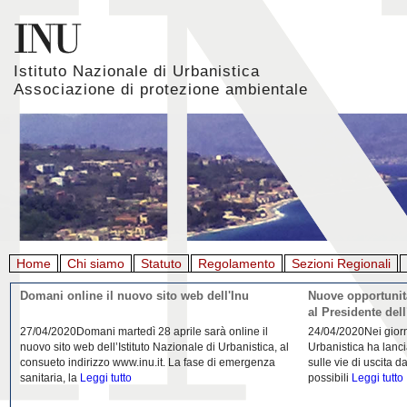
Istituto Nazionale di Urbanistica
Associazione di protezione ambientale
Home
Chi siamo
Statuto
Regolamento
Sezioni Regionali
Giornata mondiale della Terra, l'appello di Inu e
La rigenerazione 
Aiapp
22/04/2020L'Istituto Nazionale di Urbanistica (INU) e
21/04/2020Urbanist
l’Associazione italiana di architettura del paesaggio
riflessione da parte
(AIAPP) in occasione della Giornata Mondiale della
Domenico Moccia. L'
Terra 2020
Leggi tutto
dell'architettura
Legg