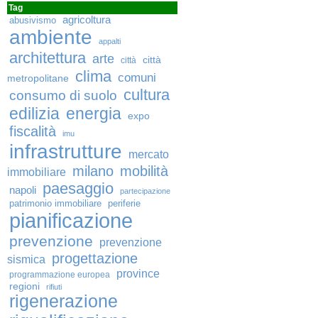
Tag
agricoltura
abusivismo
ambiente
appalti
architettura
arte
città
città
clima
comuni
metropolitane
cultura
consumo di suolo
edilizia
energia
expo
fiscalità
imu
infrastrutture
mercato
milano
mobilità
immobiliare
paesaggio
napoli
partecipazione
patrimonio immobiliare
periferie
pianificazione
prevenzione
prevenzione
progettazione
sismica
province
programmazione europea
regioni
rifiuti
rigenerazione