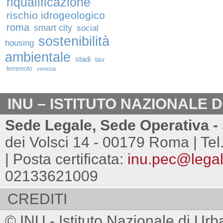
riqualificazione
rischio idrogeologico
roma
smart city
social
sostenibilità
housing
ambientale
stadi
tav
terremoto
venezia
INU – ISTITUTO NAZIONALE 
Sede Legale, Sede Operativa - 
dei Volsci 14 - 00179 Roma | Tel
| Posta certificata:
inu.pec@legalm
02133621009
CREDITI
© INU - Istituto Nazionale di Urb