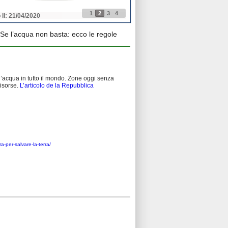
1
2
3
4
 il: 21/04/2020
Pubblicato il: 21/04/2020
Se l’acqua non basta: ecco le regole
ll’acqua in tutto il mondo. Zone oggi senza
risorse.
L’articolo de la Repubblica
-per-salvare-la-terra/