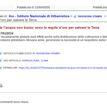
Pubblicato il: 22/04/2020
Pubblicato
Sei in:
Inu - Istituto Nazionale di Urbanistica
>
> 
RASSEGNA STAMPA
d’oro per salvare la Terra
Se l’acqua non basta: ecco le regole d’oro per salvare la Terra
17/01/2014
l riscaldamento globale avrà effetti anche sulla distribuzione delle coltivazioni e de
roblemi potrebbero ritrovarsi aride, generando la necessità di un riequilibrio delle 
ARTICOLO PUBBLICATO IN:
RASSEGNA STAMPA
TAG ARTICOLO:
AGRICOLTURA
,
CLIMA
PERMALINK:
https://inu.it/old/12579/rassegna-stampa/se-lacqua-non-basta-ecco-le-regole-dora
Share
 commenti sono chiusi.