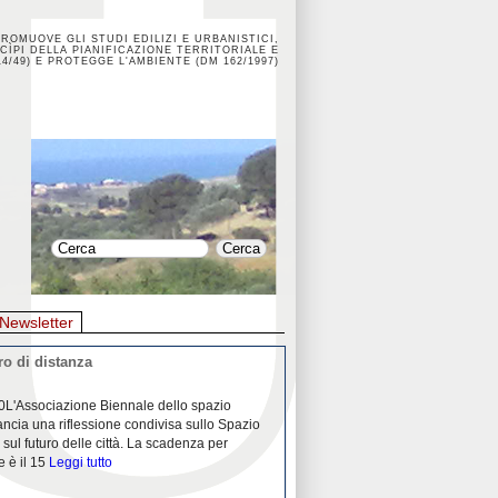
PROMUOVE GLI STUDI EDILIZI E URBANISTICI,
CÌPI DELLA PIANIFICAZIONE TERRITORIALE E
4/49) E PROTEGGE L'AMBIENTE (DM 162/1997)
Newsletter
o di distanza
La crisi dei porti durante la
0L'Associazione Biennale dello spazio
26/04/2020Nei mesi passati abbiam
ancia una riflessione condivisa sullo Spazio
Community "Porti città territori", 
 sul futuro delle città. La scadenza per
collaborazione con Assoporti e A
e è il 15
Leggi tutto
pandemia ci ha
Leggi tutto