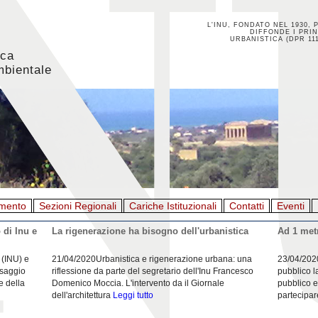
L'INU, FONDATO NEL 1930, 
DIFFONDE I PRIN
URBANISTICA (DPR 111
ica
mbientale
mento
Sezioni Regionali
Cariche Istituzionali
Contatti
Eventi
 di Inu e
La rigenerazione ha bisogno dell'urbanistica
Ad 1 metr
 (INU) e
21/04/2020Urbanistica e rigenerazione urbana: una
23/04/202
esaggio
riflessione da parte del segretario dell'Inu Francesco
pubblico l
e della
Domenico Moccia. L'intervento da il Giornale
pubblico e
dell'architettura
Leggi tutto
partecipar