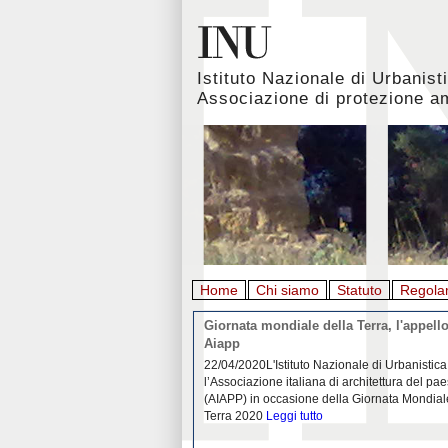
Istituto Nazionale di Urbanist
Associazione di protezione a
Home
Chi siamo
Statuto
Regola
rbanistica italiana al
Giornata mondiale della Terra, l'appello
emergenza. L’INU apre una
Aiapp
tiva: ecco come partecipare
 diffondersi del contagio da
22/04/2020L'Istituto Nazionale di Urbanistica
pieno svolgimento, è ormai
l’Associazione italiana di architettura del pa
eguenze sociali, economiche e
(AIAPP) in occasione della Giornata Mondial
idemia
Leggi tutto
Terra 2020
Leggi tutto