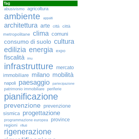
Tag
agricoltura
abusivismo
ambiente
appalti
architettura
arte
città
città
clima
comuni
metropolitane
cultura
consumo di suolo
edilizia
energia
expo
fiscalità
imu
infrastrutture
mercato
milano
mobilità
immobiliare
paesaggio
napoli
partecipazione
patrimonio immobiliare
periferie
pianificazione
prevenzione
prevenzione
progettazione
sismica
province
programmazione europea
regioni
rifiuti
rigenerazione