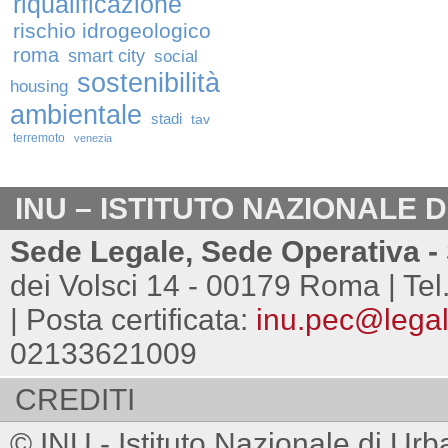
riqualificazione
rischio idrogeologico
roma
smart city
social
sostenibilità
housing
ambientale
stadi
tav
terremoto
venezia
INU – ISTITUTO NAZIONALE 
Sede Legale, Sede Operativa - 
dei Volsci 14 - 00179 Roma | Tel
| Posta certificata:
inu.pec@legalm
02133621009
CREDITI
© INU - Istituto Nazionale di Urb