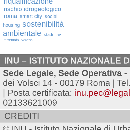
riqualificazione
rischio idrogeologico
roma
smart city
social
sostenibilità
housing
ambientale
stadi
tav
terremoto
venezia
INU – ISTITUTO NAZIONALE 
Sede Legale, Sede Operativa - 
dei Volsci 14 - 00179 Roma | Tel
| Posta certificata:
inu.pec@legalm
02133621009
CREDITI
© INU - Istituto Nazionale di Urb