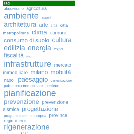
Tag
agricoltura
abusivismo
ambiente
appalti
architettura
arte
città
città
clima
comuni
metropolitane
cultura
consumo di suolo
edilizia
energia
expo
fiscalità
imu
infrastrutture
mercato
milano
mobilità
immobiliare
paesaggio
napoli
partecipazione
patrimonio immobiliare
periferie
pianificazione
prevenzione
prevenzione
progettazione
sismica
province
programmazione europea
regioni
rifiuti
rigenerazione