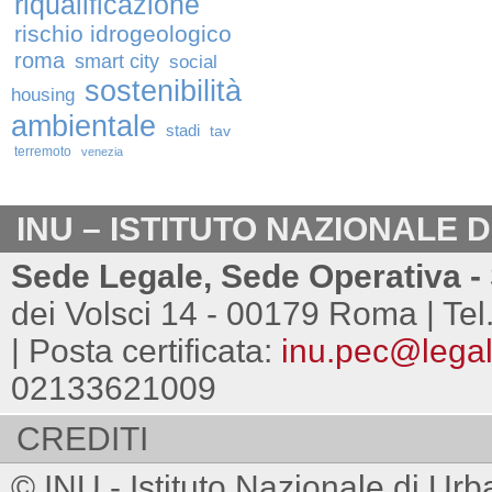
riqualificazione
rischio idrogeologico
roma
smart city
social
sostenibilità
housing
ambientale
stadi
tav
terremoto
venezia
INU – ISTITUTO NAZIONALE 
Sede Legale, Sede Operativa - 
dei Volsci 14 - 00179 Roma | Tel
| Posta certificata:
inu.pec@legalm
02133621009
CREDITI
© INU - Istituto Nazionale di Urb