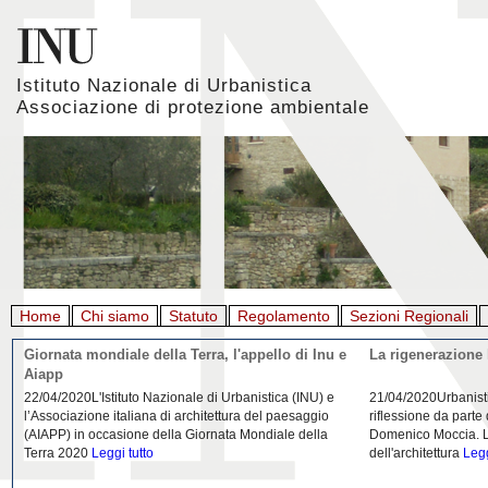
Istituto Nazionale di Urbanistica
Associazione di protezione ambientale
Home
Chi siamo
Statuto
Regolamento
Sezioni Regionali
La crisi dei porti durante la pandemia
(A proposito di) 
post Covid 19
26/04/2020Nei mesi passati abbiamo istituito la
26/04/2020“Non può s
Community "Porti città territori", avviando un progetto di
polveri sottili con i
collaborazione con Assoporti e Anci. L’emergenza della
ricercatori abbiano 
pandemia ci ha
Leggi tutto
Leggi tutto