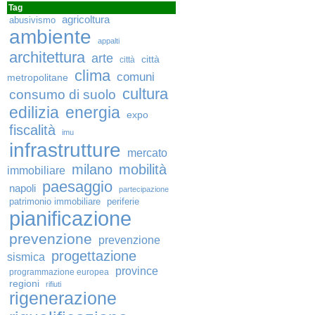
Tag
agricoltura
abusivismo
ambiente
appalti
architettura
arte
città
città
clima
comuni
metropolitane
cultura
consumo di suolo
edilizia
energia
expo
fiscalità
imu
infrastrutture
mercato
milano
mobilità
immobiliare
paesaggio
napoli
partecipazione
patrimonio immobiliare
periferie
pianificazione
prevenzione
prevenzione
progettazione
sismica
province
programmazione europea
regioni
rifiuti
rigenerazione