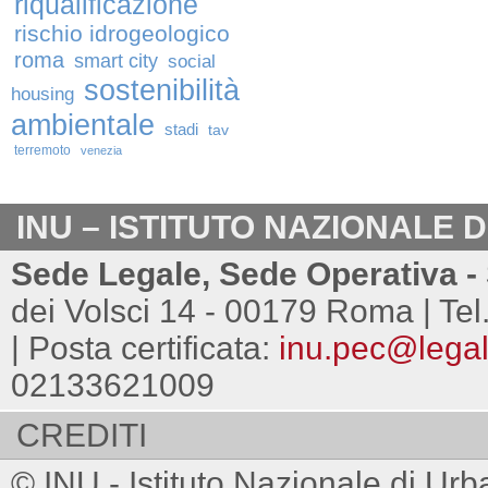
riqualificazione
rischio idrogeologico
roma
smart city
social
sostenibilità
housing
ambientale
stadi
tav
terremoto
venezia
INU – ISTITUTO NAZIONALE 
Sede Legale, Sede Operativa - 
dei Volsci 14 - 00179 Roma | Tel
| Posta certificata:
inu.pec@legalm
02133621009
CREDITI
© INU - Istituto Nazionale di Urb