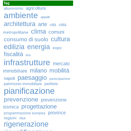
Tag
agricoltura
abusivismo
ambiente
appalti
architettura
arte
città
città
clima
comuni
metropolitane
cultura
consumo di suolo
edilizia
energia
expo
fiscalità
imu
infrastrutture
mercato
milano
mobilità
immobiliare
paesaggio
napoli
partecipazione
patrimonio immobiliare
periferie
pianificazione
prevenzione
prevenzione
progettazione
sismica
province
programmazione europea
regioni
rifiuti
rigenerazione