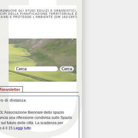
PROMUOVE GLI STUDI EDILIZI E URBANISTICI,
CÌPI DELLA PIANIFICAZIONE TERRITORIALE E
4/49) E PROTEGGE L'AMBIENTE (DM 162/1997)
Newsletter
o di distanza
La crisi dei porti durante la
0L'Associazione Biennale dello spazio
26/04/2020Nei mesi passati abbiam
ancia una riflessione condivisa sullo Spazio
Community "Porti città territori", 
 sul futuro delle città. La scadenza per
collaborazione con Assoporti e A
e è il 15
Leggi tutto
pandemia ci ha
Leggi tutto