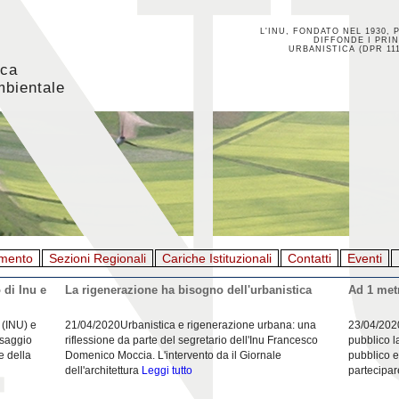
L'INU, FONDATO NEL 1930, 
DIFFONDE I PRIN
URBANISTICA (DPR 111
ica
mbientale
mento
Sezioni Regionali
Cariche Istituzionali
Contatti
Eventi
 di Inu e
La rigenerazione ha bisogno dell'urbanistica
Ad 1 metr
 (INU) e
21/04/2020Urbanistica e rigenerazione urbana: una
23/04/202
esaggio
riflessione da parte del segretario dell'Inu Francesco
pubblico l
e della
Domenico Moccia. L'intervento da il Giornale
pubblico e
dell'architettura
Leggi tutto
partecipar