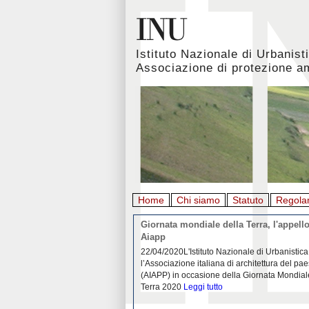
Istituto Nazionale di Urbanist
Associazione di protezione a
Home
Chi siamo
Statuto
Regola
rbanistica italiana al
Giornata mondiale della Terra, l'appello
emergenza. L’INU apre una
Aiapp
tiva: ecco come partecipare
 diffondersi del contagio da
22/04/2020L'Istituto Nazionale di Urbanistica
pieno svolgimento, è ormai
l’Associazione italiana di architettura del pa
eguenze sociali, economiche e
(AIAPP) in occasione della Giornata Mondial
idemia
Leggi tutto
Terra 2020
Leggi tutto