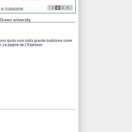
1
2
3
4
 il: 21/04/2020
Pubblicato il: 21/04/2020
Green university
rdono quota corsi dalla grande tradizione come
a.
Le pagine de L’Espresso