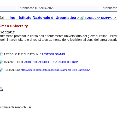
Pubblicato il: 22/04/2020
Pubblicato
Sei in:
Inu - Istituto Nazionale di Urbanistica
>
> 
RASSEGNA STAMPA
Green university
25/10/2013
utamenti profondi in corso nell’orientamento universitario dei giovani italiani. Pe
uelli in architettura e si registra un aumento delle iscrizioni ai corsi dell’area agrari
ARTICOLO PUBBLICATO IN:
RASSEGNA STAMPA
TAG ARTICOLO:
AMBIENTE AGRICOLTURA
,
ARCHITETTURA
PERMALINK:
https://inu.it/old/11408/rassegna-stampa/green-university/
Share
 commenti sono chiusi.