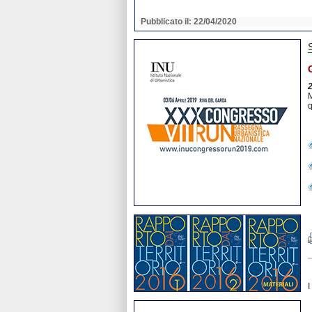
2020
Pubblicato il: 22/04/2020
M
q
I