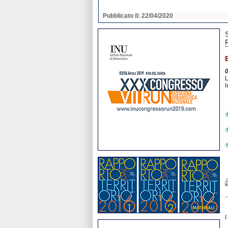
2020
Pubblicato il: 22/04/2020
L
l
I