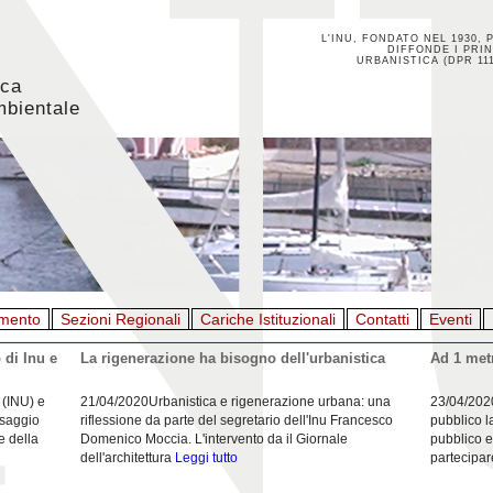
L'INU, FONDATO NEL 1930, 
DIFFONDE I PRIN
URBANISTICA (DPR 111
ica
mbientale
mento
Sezioni Regionali
Cariche Istituzionali
Contatti
Eventi
 di Inu e
La rigenerazione ha bisogno dell'urbanistica
Ad 1 metr
 (INU) e
21/04/2020Urbanistica e rigenerazione urbana: una
23/04/202
esaggio
riflessione da parte del segretario dell'Inu Francesco
pubblico l
e della
Domenico Moccia. L'intervento da il Giornale
pubblico e
dell'architettura
Leggi tutto
partecipar