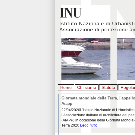
Istituto Nazionale di Urbanist
Associazione di protezione a
Home
Chi siamo
Statuto
Regola
rbanistica italiana al
Giornata mondiale della Terra, l'appello
emergenza. L’INU apre una
Aiapp
tiva: ecco come partecipare
 diffondersi del contagio da
22/04/2020L'Istituto Nazionale di Urbanistica
pieno svolgimento, è ormai
l’Associazione italiana di architettura del pa
eguenze sociali, economiche e
(AIAPP) in occasione della Giornata Mondial
idemia
Leggi tutto
Terra 2020
Leggi tutto