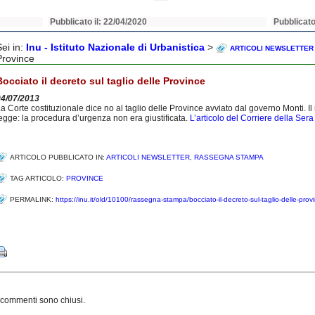
Pubblicato il: 22/04/2020
Pubblicato
Sei in:
Inu - Istituto Nazionale di Urbanistica
>
ARTICOLI NEWSLETTER
Province
Bocciato il decreto sul taglio delle Province
04/07/2013
a Corte costituzionale dice no al taglio delle Province avviato dal governo Monti. Il 
egge: la procedura d’urgenza non era giustificata.
L’articolo del Corriere della Sera
ARTICOLO PUBBLICATO IN:
ARTICOLI NEWSLETTER
,
RASSEGNA STAMPA
TAG ARTICOLO:
PROVINCE
PERMALINK:
https://inu.it/old/10100/rassegna-stampa/bocciato-il-decreto-sul-taglio-delle-prov
Share
 commenti sono chiusi.