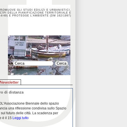
PROMUOVE GLI STUDI EDILIZI E URBANISTICI,
CÌPI DELLA PIANIFICAZIONE TERRITORIALE E
4/49) E PROTEGGE L'AMBIENTE (DM 162/1997)
Newsletter
o di distanza
La crisi dei porti durante la
0L'Associazione Biennale dello spazio
26/04/2020Nei mesi passati abbiam
ancia una riflessione condivisa sullo Spazio
Community "Porti città territori", 
 sul futuro delle città. La scadenza per
collaborazione con Assoporti e A
e è il 15
Leggi tutto
pandemia ci ha
Leggi tutto