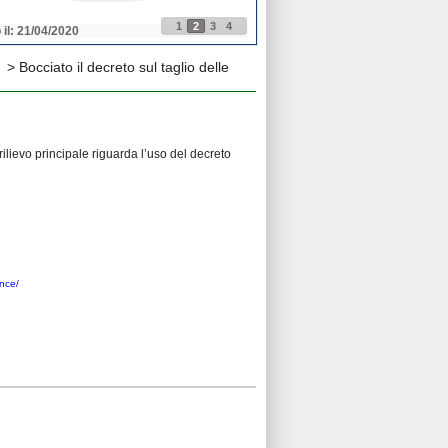
1
2
3
4
 il: 21/04/2020
Pubblicato il: 21/04/2020
> Bocciato il decreto sul taglio delle
rilievo principale riguarda l’uso del decreto
ince/