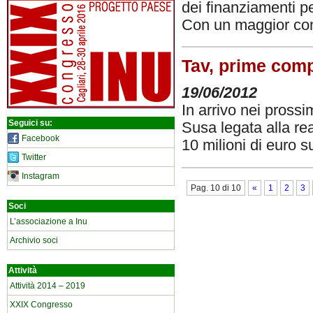
dei finanziamenti pe
Con un maggior con
Tav, prime com
19/06/2012
In arrivo nei prossi
Seguici su:
Susa legata alla rea
Facebook
10 milioni di euro
Twitter
Instagram
Pag. 10 di 10
«
1
2
3
Soci
L’associazione a Inu
Archivio soci
Attività
Attività 2014 – 2019
XXIX Congresso