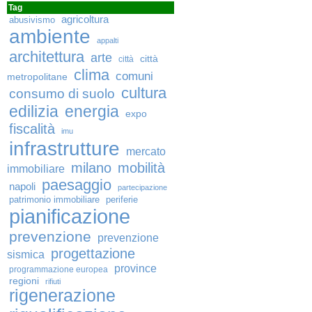
Tag
agricoltura
abusivismo
ambiente
appalti
architettura
arte
città
città
clima
comuni
metropolitane
cultura
consumo di suolo
edilizia
energia
expo
fiscalità
imu
infrastrutture
mercato
milano
mobilità
immobiliare
paesaggio
napoli
partecipazione
patrimonio immobiliare
periferie
pianificazione
prevenzione
prevenzione
progettazione
sismica
province
programmazione europea
regioni
rifiuti
rigenerazione