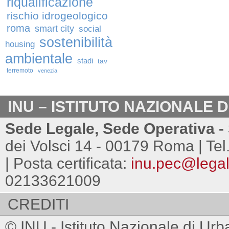
riqualificazione
rischio idrogeologico
roma
smart city
social
sostenibilità
housing
ambientale
stadi
tav
terremoto
venezia
INU – ISTITUTO NAZIONALE 
Sede Legale, Sede Operativa - 
dei Volsci 14 - 00179 Roma | Tel
| Posta certificata:
inu.pec@legalm
02133621009
CREDITI
© INU - Istituto Nazionale di Urb