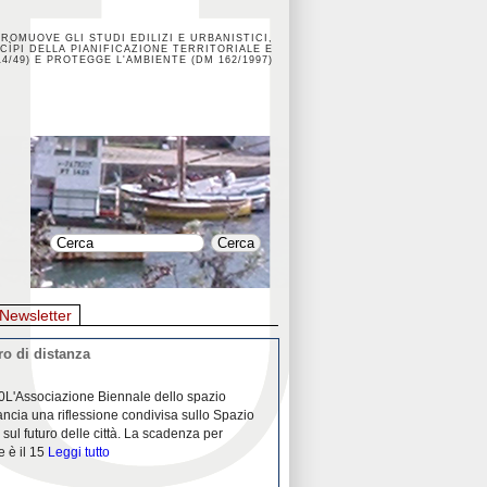
PROMUOVE GLI STUDI EDILIZI E URBANISTICI,
CÌPI DELLA PIANIFICAZIONE TERRITORIALE E
4/49) E PROTEGGE L'AMBIENTE (DM 162/1997)
Newsletter
o di distanza
La crisi dei porti durante la
0L'Associazione Biennale dello spazio
26/04/2020Nei mesi passati abbiam
ancia una riflessione condivisa sullo Spazio
Community "Porti città territori", 
 sul futuro delle città. La scadenza per
collaborazione con Assoporti e A
e è il 15
Leggi tutto
pandemia ci ha
Leggi tutto