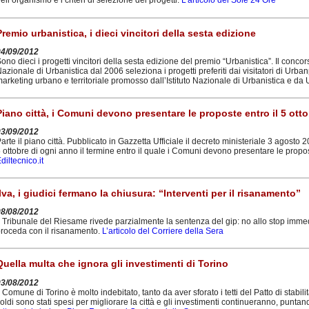
ell’organismo e i criteri di selezione dei progetti.
L’articolo del Sole 24 Ore
Premio urbanistica, i dieci vincitori della sesta edizione
04/09/2012
ono dieci i progetti vincitori della sesta edizione del premio “Urbanistica”. Il concorso 
azionale di Urbanistica dal 2006 seleziona i progetti preferiti dai visitatori di Urba
arketing urbano e territoriale promosso dall’Istituto Nazionale di Urbanistica e da 
Piano città, i Comuni devono presentare le proposte entro il 5 ott
03/09/2012
arte il piano città. Pubblicato in Gazzetta Ufficiale il decreto ministeriale 3 agosto 
 ottobre di ogni anno il termine entro il quale i Comuni devono presentare le propost
diltecnico.it
Ilva, i giudici fermano la chiusura: “Interventi per il risanamento”
08/08/2012
l Tribunale del Riesame rivede parzialmente la sentenza del gip: no allo stop immedia
roceda con il risanamento.
L’articolo del Corriere della Sera
Quella multa che ignora gli investimenti di Torino
03/08/2012
l Comune di Torino è molto indebitato, tanto da aver sforato i tetti del Patto di stabili
oldi sono stati spesi per migliorare la città e gli investimenti continueranno, punta