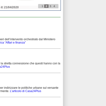
1
2
3
4
 il: 21/04/2020
Pubblicato il: 21/04/2020
eri dell’intervento orchestrato dal Ministero
ica “Affari e finanza”
ni e la stretta connessione che questi hanno con la
sa24Plus
per indirizzare le politiche urbane sul versante
iormente.
L’articolo di Casa24Plus