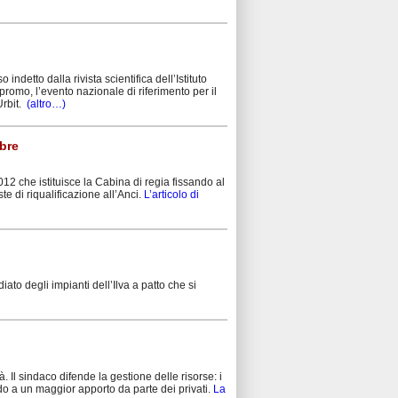
indetto dalla rivista scientifica dell’Istituto
npromo, l’evento nazionale di riferimento per il
Urbit.
(altro…)
obre
2012 che istituisce la Cabina di regia fissando al
e di riqualificazione all’Anci.
L’articolo di
to degli impianti dell’Ilva a patto che si
tà. Il sindaco difende la gestione delle risorse: i
ndo a un maggior apporto da parte dei privati.
La