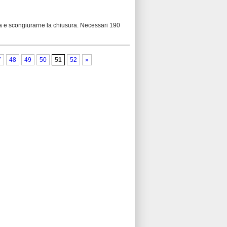
lva e scongiurarne la chiusura. Necessari 190
7
48
49
50
51
52
»