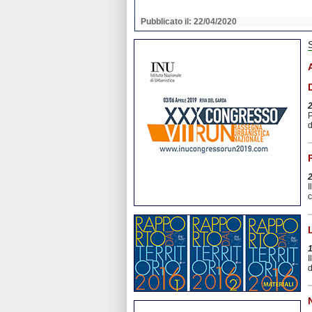
2020
Pubblicato il: 22/04/2020
P
d
I
c
I
d