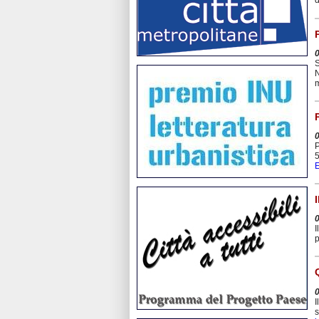
d
S
N
m
P
5
E
I
p
I
s