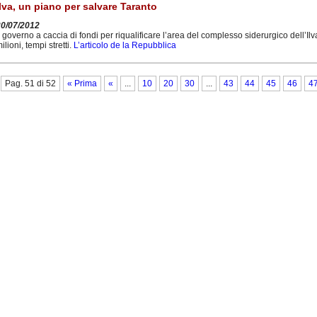
Ilva, un piano per salvare Taranto
20/07/2012
l governo a caccia di fondi per riqualificare l’area del complesso siderurgico dell’I
ilioni, tempi stretti.
L’articolo de la Repubblica
Pag. 51 di 52
« Prima
«
...
10
20
30
...
43
44
45
46
4