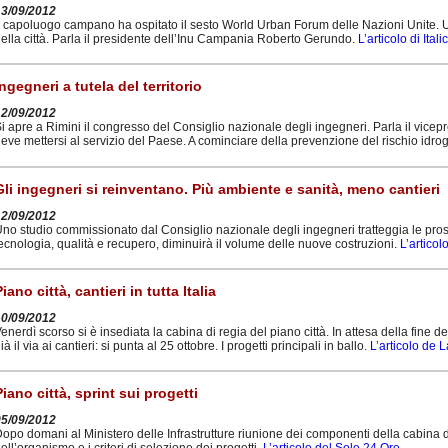
13/09/2012
l capoluogo campano ha ospitato il sesto World Urban Forum delle Nazioni Unite. U
ella città. Parla il presidente dell’Inu Campania Roberto Gerundo.
L’articolo di Italic
Ingegneri a tutela del territorio
12/09/2012
i apre a Rimini il congresso del Consiglio nazionale degli ingegneri. Parla il vice
eve mettersi al servizio del Paese. A cominciare della prevenzione del rischio idro
Gli ingegneri si reinventano. Più ambiente e sanità, meno cantieri
12/09/2012
no studio commissionato dal Consiglio nazionale degli ingegneri tratteggia le pros
ecnologia, qualità e recupero, diminuirà il volume delle nuove costruzioni.
L’artico
iano città, cantieri in tutta Italia
10/09/2012
enerdì scorso si è insediata la cabina di regia del piano città. In attesa della fine de
ià il via ai cantieri: si punta al 25 ottobre. I progetti principali in ballo.
L’articolo de 
Piano città, sprint sui progetti
05/09/2012
opo domani al Ministero delle Infrastrutture riunione dei componenti della cabina di