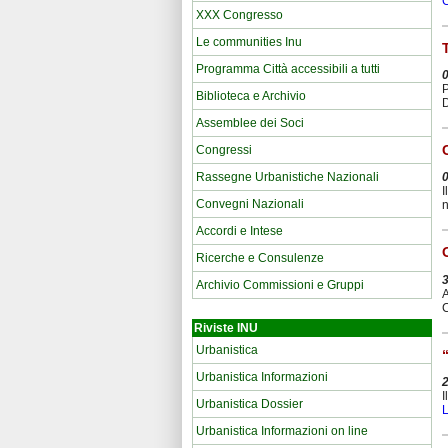
C
XXX Congresso
Le communities Inu
Programma Città accessibili a tutti
P
Biblioteca e Archivio
D
Assemblee dei Soci
Congressi
Rassegne Urbanistiche Nazionali
I
Convegni Nazionali
n
Accordi e Intese
Ricerche e Consulenze
Archivio Commissioni e Gruppi
A
C
Riviste INU
Urbanistica
Urbanistica Informazioni
I
Urbanistica Dossier
L
Urbanistica Informazioni on line