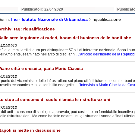
Pubblicato il: 22/04/2020
Pubblicato
Sei in:
Inu - Istituto Nazionale di Urbanistica
>
riqualificazione
Archivi tag:
riqualificazione
Dalle aree inquinate ai ruderi, boom del business delle bonifiche
24/09/2012
iù di due miliardi di euro per disinquinare 57 siti di interesse nazionale. Sono i num
ell’Ambiente, esaminato nell’arco di dieci anni.
L’articolo dell’inserto de la Repubbl
Piano città e crescita, parla Mario Ciaccia
20/09/2012
l punto del viceministro delle Infrastrutture sul piano città, il futuro dei centri urba
rescita economica e la sostenibilità energetica.
L’intervista a Mario Ciaccia da Ca
Lo stop al consumo di suolo rilancia le ristrutturazioni
17/09/2012
l ddl anti – consumo di suolo, se approvato, può costituire un formidabile incentivo 
elle ristrutturazioni. Ma come ha fatto notare l’Inu gli strumenti vanno affinati ulter
Napoli si mette in discussione