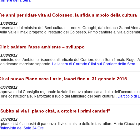
orriere della Sera
Tre anni per ridare vita al Colosseo, la sfida simbolo della cultura
01/08/2012
resentato dal ministro dei Beni culturali Lorenzo Ornaghi, dal sindaco Gianni Al
ella Valle il maxi progetto di restauro del Colosseo. Primo cantiere al via a dicemb
Clini: saldare l’asse ambiente – sviluppo
01/08/2012
l ministro dell’Ambiente risponde all’articolo del Corriere della Sera firmato Roger 
on devono marciare separate.
La lettera di Corrado Clini sul Corriere della Sera
Ok al nuovo Piano casa Lazio, lavori fino al 31 gennaio 2015
30/07/2012
pprovato dal Consiglio regionale laziale il nuovo piano casa, frutto dell’accordo c
orte costituzionale. Rafforzato il ruolo del Ministero dei beni culturali.
L’articolo di
“Subito al via il piano città, a ottobre i primi cantieri”
23/07/2012
l piano città è ai nastri di partenza. Il viceministro delle Infrastrutture Mario Ciaccia 
’intervista del Sole 24 Ore