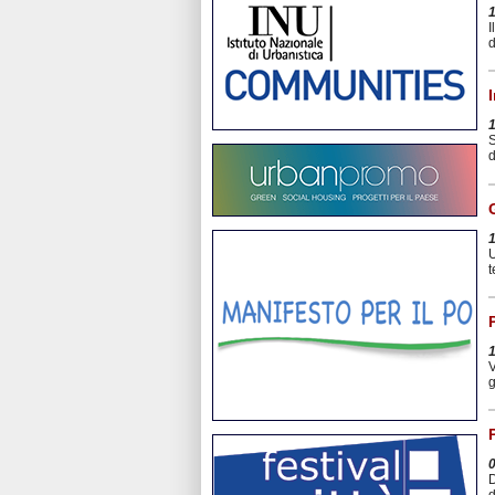
I
d
S
d
U
t
P
V
g
D