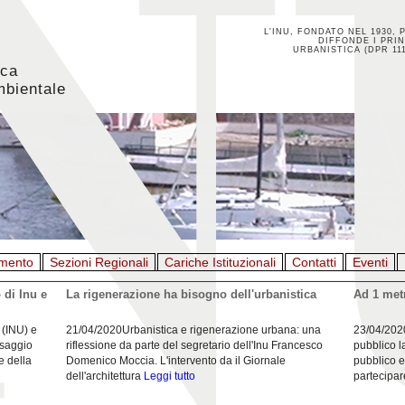
L'INU, FONDATO NEL 1930, 
DIFFONDE I PRIN
URBANISTICA (DPR 111
ica
mbientale
mento
Sezioni Regionali
Cariche Istituzionali
Contatti
Eventi
 di Inu e
La rigenerazione ha bisogno dell'urbanistica
Ad 1 metr
 (INU) e
21/04/2020Urbanistica e rigenerazione urbana: una
23/04/202
esaggio
riflessione da parte del segretario dell'Inu Francesco
pubblico l
e della
Domenico Moccia. L'intervento da il Giornale
pubblico e
dell'architettura
Leggi tutto
partecipar