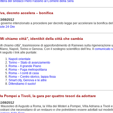
ettera del sindaco Piero Fassino al Corriere della Sera
Ilva, decreto accelera – bonifica
03/08/2012
l governo intenzionato a procedere per decreto legge per accelerare la bonifica del
Sole 24 Ore
“Mi chiamo città”, identikit della città che cambia
Mi chiamo città”, trasmissione di approfondimento di Rainews sulla rigenerazione
ilano, Napoli, Torino e Genova. Con il sostegno scientifico dell’Inu. Il
comunicato 
i seguito i link alle puntate:
Napoli orientale
Torino – Stato di avanzamento
Roma – Il grande Piano
Roma – Fuga metropolitana
Roma – I conti di casa
Roma – Centro storico, tappa fissa
Smart city, Genova e le altre
Difendiamo il suolo!
Da Pompei a Tivoli, la gara per quattro tesori da adottare
01/08/2012
l Mausoleo di Augusto a Roma, la Villa dei Misteri a Pompei, Villa Adriana a Tivoli e 
ostrani che necessitano di un restauro e che potrebbero essere adottati sul model