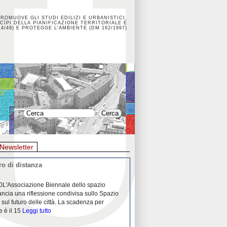
PROMUOVE GLI STUDI EDILIZI E URBANISTICI,
CÌPI DELLA PIANIFICAZIONE TERRITORIALE E
4/49) E PROTEGGE L'AMBIENTE (DM 162/1997)
Newsletter
o di distanza
La crisi dei porti durante la
0L'Associazione Biennale dello spazio
26/04/2020Nei mesi passati abbiam
ancia una riflessione condivisa sullo Spazio
Community "Porti città territori", 
 sul futuro delle città. La scadenza per
collaborazione con Assoporti e A
e è il 15
Leggi tutto
pandemia ci ha
Leggi tutto