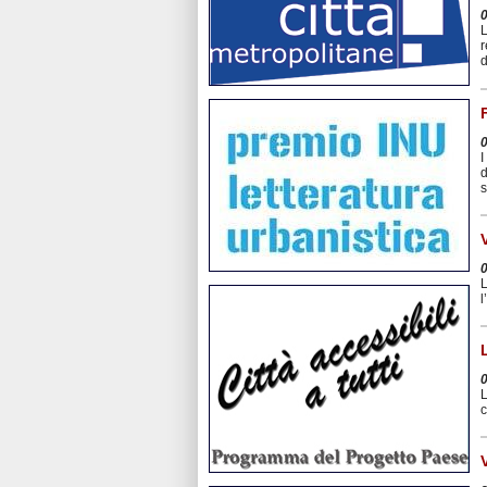
L
r
d
I
d
s
L
l
L
c