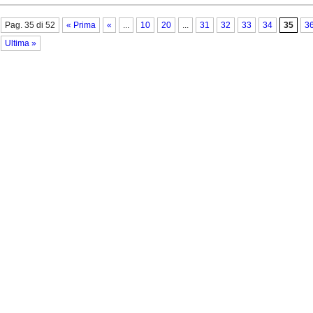
Pag. 35 di 52
« Prima
«
...
10
20
...
31
32
33
34
35
3
Ultima »