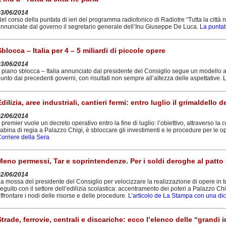
03/06/2014
el corso della puntata di ieri del programma radiofonico di Radiotre “Tutta la città 
nnunciate dal governo il segretario generale dell’Inu Giuseppe De Luca.
La punta
Sblocca – Italia per 4 – 5 miliardi di piccole opere
03/06/2014
l piano sblocca – Italia annunciato dal presidente del Consiglio segue un modello
unto dai precedenti governi, con risultati non sempre all’altezza delle aspettative.
L
Edilizia, aree industriali, cantieri fermi: entro luglio il grimaldello d
02/06/2014
l premier vuole un decreto operativo entro la fine di luglio: l’obiettivo, attraverso la 
abina di regia a Palazzo Chigi, è sbloccare gli investimenti e le procedure per le oper
orriere della Sera
Meno permessi, Tar e soprintendenze. Per i soldi deroghe al patto d
02/06/2014
a mossa del presidente del Consiglio per velocizzare la realizzazione di opere in tutt
eguito con il settore dell’edilizia scolastica: accentramento dei poteri a Palazzo Chi
ffrontare i nodi delle risorse e delle procedure.
L’articolo de La Stampa con una dich
Strade, ferrovie, centrali e discariche: ecco l’elenco delle “grandi