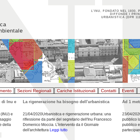
L'INU, FONDATO NEL 1930, 
DIFFONDE I PRIN
URBANISTICA (DPR 111
ica
mbientale
mento
Sezioni Regionali
Cariche Istituzionali
Contatti
Eventi
 di Inu e
La rigenerazione ha bisogno dell'urbanistica
Ad 1 metr
 (INU) e
21/04/2020Urbanistica e rigenerazione urbana: una
23/04/202
esaggio
riflessione da parte del segretario dell'Inu Francesco
pubblico l
e della
Domenico Moccia. L'intervento da il Giornale
pubblico e
dell'architettura
Leggi tutto
partecipar