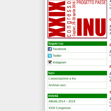
L
o
I
d
Seguici su:
Facebook
L
Twitter
Instagram
Soci
L
L’associazione a Inu
d
Archivio soci
Attività
Attività 2014 – 2019
L
c
XXIX Congresso