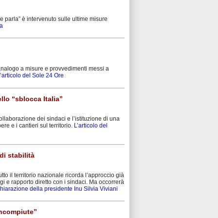
ne parla” è intervenuto sulle ultime misure
ta
 analogo a misure e provvedimenti messi a
’articolo del Sole 24 Ore
ello “sblocca Italia”
collaborazione dei sindaci e l’istituzione di una
e e i cantieri sul territorio.
L’articolo del
i stabilità
o il territorio nazionale ricorda l’approccio già
gi e rapporto diretto con i sindaci. Ma occorrerà
iarazione della presidente Inu Silvia Viviani
 incompiute”