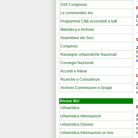
XXX Congresso
Le communities Inu
L
Programma Città accessibili a tutti
r
Biblioteca e Archivio
Assemblee dei Soci
Congressi
B
Rassegne Urbanistiche Nazionali
l
t
Convegni Nazionali
Accordi e Intese
Ricerche e Consulenze
Archivio Commissioni e Gruppi
P
i
Riviste INU
Urbanistica
Urbanistica Informazioni
I
s
Urbanistica Dossier
s
s
Urbanistica Informazioni on line