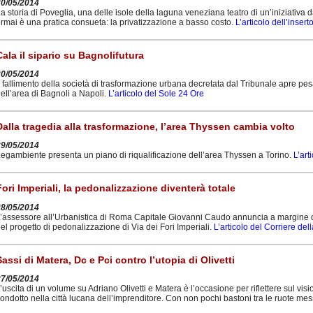
30/05/2014
a storia di Poveglia, una delle isole della laguna veneziana teatro di un’iniziativa 
rmai è una pratica consueta: la privatizzazione a basso costo.
L’articolo dell’inser
Cala il sipario su Bagnolifutura
30/05/2014
l fallimento della società di trasformazione urbana decretata dal Tribunale apre pesa
ell’area di Bagnoli a Napoli.
L’articolo del Sole 24 Ore
Dalla tragedia alla trasformazione, l’area Thyssen cambia volto
29/05/2014
egambiente presenta un piano di riqualificazione dell’area Thyssen a Torino.
L’art
Fori Imperiali, la pedonalizzazione diventerà totale
28/05/2014
’assessore all’Urbanistica di Roma Capitale Giovanni Caudo annuncia a margine d
el progetto di pedonalizzazione di Via dei Fori Imperiali.
L’articolo del Corriere del
Sassi di Matera, Dc e Pci contro l’utopia di Olivetti
27/05/2014
’uscita di un volume su Adriano Olivetti e Matera è l’occasione per riflettere sul v
ondotto nella città lucana dell’imprenditore. Con non pochi bastoni tra le ruote mess