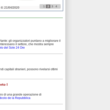
1
2
3
4
 il: 21/04/2020
Pubblicato il: 21/04/2020
ante: gli organizzatori puntano a migliorare il
 interessano il settore, che mostra sempre
colo del Sole 24 Ore
 capitali stranieri, possono rivelarsi ottimi
rto I
atro di una grande operazione di
rticolo de la Repubblica