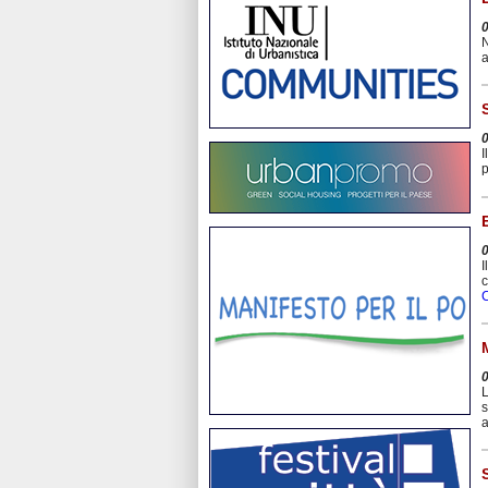
N
a
I
p
I
c
C
L
s
a