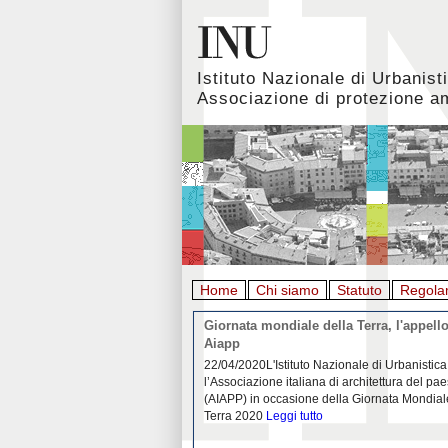
Istituto Nazionale di Urbanist
Associazione di protezione a
Home
Chi siamo
Statuto
Regola
rbanistica italiana al
Giornata mondiale della Terra, l'appello
emergenza. L’INU apre una
Aiapp
tiva: ecco come partecipare
 diffondersi del contagio da
22/04/2020L'Istituto Nazionale di Urbanistica
pieno svolgimento, è ormai
l’Associazione italiana di architettura del pa
eguenze sociali, economiche e
(AIAPP) in occasione della Giornata Mondial
idemia
Leggi tutto
Terra 2020
Leggi tutto