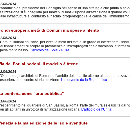
02/06/2014
’annuncio del presidente del Consiglio nel senso di una strategia che punta a sbloc
ealizzazione si è incagliata per molteplici motivi riporta all’attenzione il grande vol
alle infrastrutture al contrasto al rischio idrogeologico) e le cause dell’immobilismo
Fondi europei a metà di Comuni ma spese a rilento
02/06/2014
 Comuni italiani risultano, per circa la metà del totale, in grado di intercettare i fondi
ei finanziamenti si scopre la prevalenza di microprogetti che ostacolano la formazi
pesa molto basso.
L’articolo del Sole 24 Ore
Via dei Fori ai pedoni, il modello è Atene
02/06/2014
’Ordine degli architetti di Roma, nell’ambito del dibattito attorno alla pedonalizzazi
’esperienza del centro storico di Atene.
L’intervento da la Repubblica
La periferia come “arte pubblica”
01/06/2014
’esperimento nel quartiere di San Basilio, a Roma: l’arte dei murales è uscita dal “g
on gli abitanti in un’ottica di rivitalizzazione urbana.
L’articolo de l’Unità
Venezia e la maledizione delle isole svendute