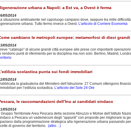
Rigenerazione urbana a Napoli: a Est va, a Ovest è ferma
26/05/2014
a situazione ambivalente nel capoluogo campano dove, seppure tra mille difficoltà, 
igenerazione urbana. Tutto fermo invece a Ovest.
L’articolo di Corriere Economia
Come cambiano le metropoli europee: metamorfosi di dieci grandi 
23/05/2014
reve “catalogo” di alcune grandi città europee alle prese con importanti operazioni
e rendono punti di riferimento per la disciplina ma non solo. Berlino, Madrid, Londr
erritorio
L’edilizia scolastica punta sui fondi immobiliari
22/05/2014
ubblicata la graduatoria del Ministero dell’Istruzione: 27 Comuni ottengono finanz
mmobiliari per l’edilizia scolastica.
L’articolo del Sole 24 Ore
Pescara, le raccomandazioni dell’Inu ai candidati sindaco
21/05/2014
l Gruppo Territoriale Area Pescara della sezione Abruzzo e Molise dell’Istituto Nazio
indaco a Pescara un vademecum degli “appunti” con proposte per migliorare la ges
paziano dalla programmazione strategica alla rigenerazione urbana passando per la
celte di governo del territorio.
(altro…)