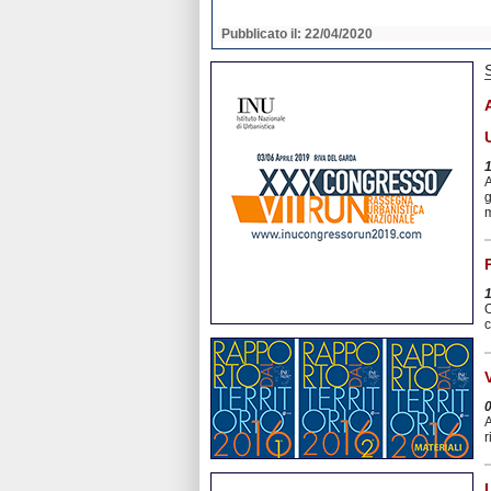
2020
Pubblicato il: 22/04/2020
A
g
m
O
c
A
r