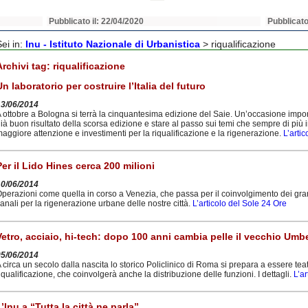
Pubblicato il: 22/04/2020
Pubblicato
Sei in:
Inu - Istituto Nazionale di Urbanistica
>
riqualificazione
Archivi tag:
riqualificazione
Un laboratorio per costruire l’Italia del futuro
13/06/2014
 ottobre a Bologna si terrà la cinquantesima edizione del Saie. Un’occasione import
ià buon risultato della scorsa edizione e stare al passo sui temi che sempre di più
aggiore attenzione e investimenti per la riqualificazione e la rigenerazione.
L’arti
Per il Lido Hines cerca 200 milioni
10/06/2014
perazioni come quella in corso a Venezia, che passa per il coinvolgimento dei grandi
anali per la rigenerazione urbane delle nostre città.
L’articolo del Sole 24 Ore
Vetro, acciaio, hi-tech: dopo 100 anni cambia pelle il vecchio Umbe
05/06/2014
 circa un secolo dalla nascita lo storico Policlinico di Roma si prepara a essere te
iqualificazione, che coinvolgerà anche la distribuzione delle funzioni. I dettagli.
L’a
L’Inu a “Tutta la città ne parla”