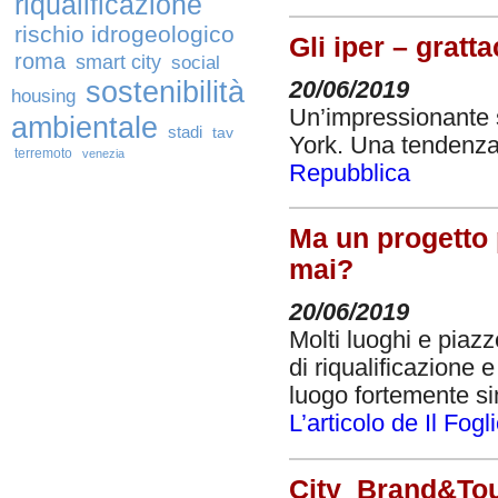
riqualificazione
rischio idrogeologico
Gli iper – gratt
roma
smart city
social
sostenibilità
20/06/2019
housing
Un’impressionante s
ambientale
stadi
tav
York. Una tendenza 
terremoto
venezia
Repubblica
Ma un progetto 
mai?
20/06/2019
Molti luoghi e piaz
di riqualificazione
luogo fortemente sim
L’articolo de Il Fogl
City_Brand&To