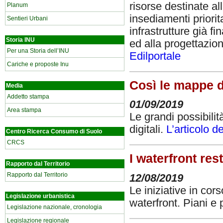
risorse destinate all
Planum
insediamenti priorit
Sentieri Urbani
infrastrutture già 
Storia INU
ed alla progettazion
Per una Storia dell’INU
Edilportale
Cariche e proposte Inu
Così le mappe di
Media
Addetto stampa
01/09/2019
Area stampa
Le grandi possibilit
digitali.
L’articolo 
Centro Ricerca Consumo di Suolo
CRCS
I waterfront re
Rapporto dal Territorio
Rapporto dal Territorio
12/08/2019
Le iniziative in cor
Legislazione urbanistica
waterfront. Piani e 
Legislazione nazionale, cronologia
Legislazione regionale