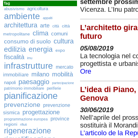
settembre prossi
Tag
Vicenza. L’Inu patr
agricoltura
abusivismo
ambiente
appalti
architettura
arte
città
L’architetto gir
città
clima
comuni
metropolitane
futuro
cultura
consumo di suolo
05/08/2019
edilizia
energia
expo
La tecnologia nel co
fiscalità
imu
progettista e urbani
infrastrutture
mercato
Ore
milano
mobilità
immobiliare
paesaggio
napoli
partecipazione
L’idea di Piano,
patrimonio immobiliare
periferie
pianificazione
Genova
prevenzione
prevenzione
30/06/2019
progettazione
sismica
Nell’aprile del pro
province
programmazione europea
sostituirà il Morand
regioni
rifiuti
rigenerazione
L’articolo de la Re