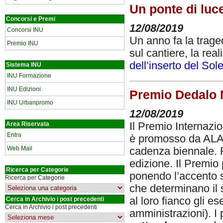
Un ponte di luce
Concorsi e Premi
12/08/2019
Concorsi INU
Un anno fa la trage
Premio INU
sul cantiere, la re
dell’inserto del So
Sistema INU
INU Formazione
INU Edizioni
Premio Dedalo M
INU Urbanpromo
12/08/2019
Area Riservata
Il Premio Internazi
Entra
è promosso da ALA 
Web Mail
cadenza biennale. 
edizione. Il Premio 
Ricerca per Categorie
ponendo l’accento s
Ricerca per Categorie
che determinano il s
al loro fianco gli es
Cerca in Archivio i post precedenti
Cerca in Archivio i post precedenti
amministrazioni). I 