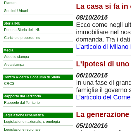
Planum
La casa si fa in
Sentieri Urbani
08/10/2016
Storia INU
Ecco come negli ult
Per una Storia dell’INU
immobiliare nel nos
Cariche e proposte Inu
domanda. Tra i dati
L’articolo di Milano
Media
Addetto stampa
L’ipotesi di uno
Area stampa
06/10/2016
Centro Ricerca Consumo di Suolo
In una fase di gran
CRCS
famiglie il governo 
L’articolo del Corri
Rapporto dal Territorio
Rapporto dal Territorio
La generazione d
Legislazione urbanistica
Legislazione nazionale, cronologia
05/10/2016
Legislazione regionale