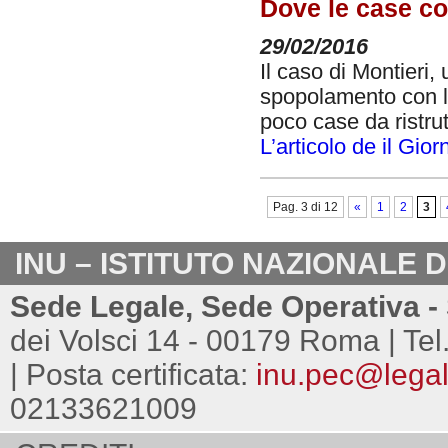
Dove le case co
29/02/2016
Il caso di Montieri,
spopolamento con l
poco case da ristrutt
L’articolo de il Gior
Pag. 3 di 12
«
1
2
3
INU – ISTITUTO NAZIONALE 
Sede Legale, Sede Operativa - 
dei Volsci 14 - 00179 Roma | Tel
| Posta certificata:
inu.pec@legalm
02133621009