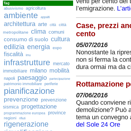
venti per cento del t
Tag
l’emigrazione.
L’art
agricoltura
abusivismo
ambiente
appalti
architettura
arte
Case, prezzi anc
città
città
clima
comuni
cento
metropolitane
cultura
consumo di suolo
05/07/2016
edilizia
energia
expo
Nonostante la ripres
fiscalità
imu
non si ferma la con
infrastrutture
mercato
dura ormai ma da c
milano
mobilità
immobiliare
paesaggio
napoli
partecipazione
Rottamazione pe
patrimonio immobiliare
periferie
pianificazione
07/06/2016
prevenzione
prevenzione
Quando conviene riq
progettazione
sismica
demolizione? Può ai
province
programmazione europea
tema un convegno a
regioni
rifiuti
rigenerazione
del Sole 24 Ore