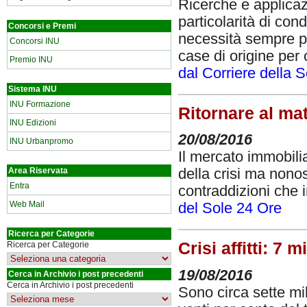
Ricerche e applicazi
particolarità di con
Concorsi e Premi
necessità sempre più
Concorsi INU
case di origine per
Premio INU
dal Corriere della 
Sistema INU
INU Formazione
Ritornare al mat
INU Edizioni
20/08/2016
INU Urbanpromo
Il mercato immobili
Area Riservata
della crisi ma nono
Entra
contraddizioni che 
Web Mail
del Sole 24 Ore
Ricerca per Categorie
Crisi affitti: 7 
Ricerca per Categorie
19/08/2016
Cerca in Archivio i post precedenti
Cerca in Archivio i post precedenti
Sono circa sette mili