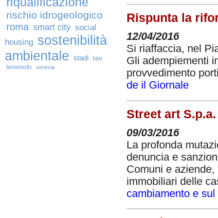
riqualificazione
rischio idrogeologico
Rispunta la rif
roma
smart city
social
12/04/2016
sostenibilità
housing
Si riaffaccia, nel P
ambientale
stadi
tav
Gli adempiementi in 
terremoto
venezia
provvedimento port
de il Giornale
Street art S.p.a.
09/03/2016
La profonda mutazio
denuncia e sanziona
Comuni e aziende, f
immobiliari delle ca
cambiamento e sul r