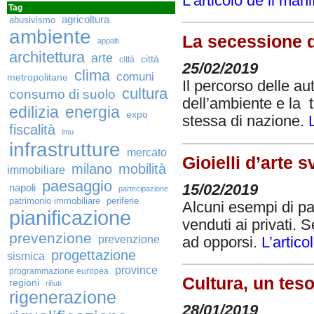
L’articolo de il mani
Tag
agricoltura
abusivismo
ambiente
La secessione d
appalti
architettura
arte
città
città
25/02/2019
clima
comuni
metropolitane
Il percorso delle au
cultura
consumo di suolo
dell’ambiente e la t
edilizia
energia
expo
stessa di nazione.
fiscalità
imu
infrastrutture
mercato
Gioielli d’arte 
milano
mobilità
immobiliare
paesaggio
15/02/2019
napoli
partecipazione
patrimonio immobiliare
periferie
Alcuni esempi di pa
pianificazione
venduti ai privati. 
prevenzione
prevenzione
ad opporsi.
L’artico
progettazione
sismica
province
programmazione europea
Cultura, un tes
regioni
rifiuti
rigenerazione
28/01/2019