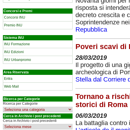
Novanta giorni per 
risposta si intender
Concorsi e Premi
decreto crescita e c
Concorsi INU
Soprintendenze nei l
Premio INU
Repubblica
Sistema INU
INU Formazione
Poveri scavi di
INU Edizioni
28/03/2019
INU Urbanpromo
Il progetto di una 
archeologica di Pom
Area Riservata
Stella dal Corriere 
Entra
Web Mail
Tornano a risch
Ricerca per Categorie
storici di Roma
Ricerca per Categorie
06/03/2019
Cerca in Archivio i post precedenti
Cerca in Archivio i post precedenti
La battaglia contro i