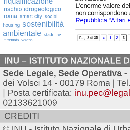
riqualificazione
L’enorme valore del 
rischio idrogeologico
non corrispondono 
roma
smart city
social
Repubblica “Affari 
sostenibilità
housing
ambientale
stadi
tav
Pag. 3 di 35
«
1
2
3
terremoto
venezia
INU – ISTITUTO NAZIONALE 
Sede Legale, Sede Operativa - 
dei Volsci 14 - 00179 Roma | Tel
| Posta certificata:
inu.pec@legalm
02133621009
CREDITI
© INU - Istituto Nazionale di Urb