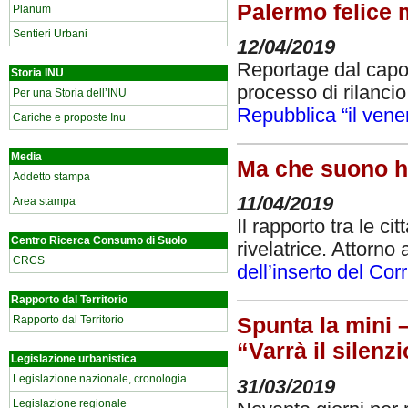
Palermo felice 
Planum
Sentieri Urbani
12/04/2019
Reportage dal capol
Storia INU
processo di rilancio
Per una Storia dell’INU
Repubblica “il vene
Cariche e proposte Inu
Media
Ma che suono ha
Addetto stampa
11/04/2019
Area stampa
Il rapporto tra le c
Centro Ricerca Consumo di Suolo
rivelatrice. Attorno 
CRCS
dell’inserto del Cor
Rapporto dal Territorio
Rapporto dal Territorio
Spunta la mini –
“Varrà il silenz
Legislazione urbanistica
Legislazione nazionale, cronologia
31/03/2019
Legislazione regionale