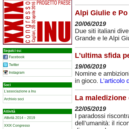
Alpi Giulie e Po
20/06/2019
Due siti italiani d
Grande e le Alpi Gi
Seguici su:
L’ultima sfida p
Facebook
Twitter
19/06/2019
Nomine e ambizioni a
Instagram
in gioco.
L’articolo
Soci
L’associazione a Inu
La maledizione 
Archivio soci
22/05/2019
Attività
I paradossi riscontr
Attività 2014 – 2019
dell’umanità: il ric
XXIX Congresso