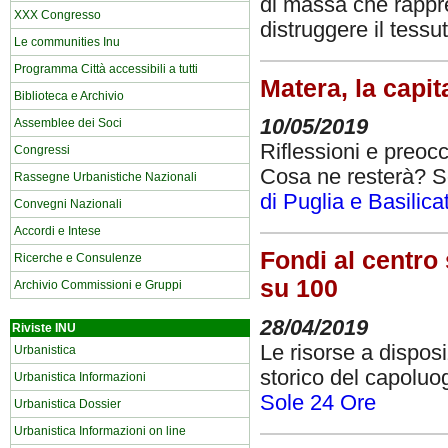
di massa che rappres
XXX Congresso
distruggere il tessu
Le communities Inu
Programma Città accessibili a tutti
Matera, la capit
Biblioteca e Archivio
10/05/2019
Assemblee dei Soci
Riflessioni e preoc
Congressi
Cosa ne resterà? So
Rassegne Urbanistiche Nazionali
di Puglia e Basilica
Convegni Nazionali
Accordi e Intese
Fondi al centro 
Ricerche e Consulenze
su 100
Archivio Commissioni e Gruppi
28/04/2019
Riviste INU
Le risorse a dispos
Urbanistica
storico del capoluo
Urbanistica Informazioni
Sole 24 Ore
Urbanistica Dossier
Urbanistica Informazioni on line