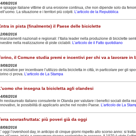
24/08/2016
e spiagge italiane vittime di una erosione continua, che non dipende solo da fenom
ell’uomo. La situazione e i territori più colpiti.
L’articolo de la Repubblica
Entra in pista (finalmente) il Paese delle biciclette
22/08/2016
inanziamenti nazionali e regionali: l’Italia leader nella produzione di biciclette se
nvestire nella realizzazione di piste ciclabili.
L’articolo de il Fatto quotidiano
Torino, il Comune studia premi e incentivi per chi va a lavorare in b
19/08/2016
e iniziative per incentivare l’utilizzo della bicicletta in città, in particolare per gli s
orino ci prova.
L’articolo de La Stampa
L’uomo che insegna la bicicletta agli olandesi
14/08/2016
n neolaureato italiano consulente in Olanda per valutare i benefici sociali della re
nnovativo, le possibilità di applicarlo anche nel nostro Paese.
L’articolo de La Sta
Terra sovrasfruttata: più poveri già da oggi
08/08/2016
’ oggi l’overshoot day, in anticipo di cinque giorni rispetto allo scorso anno: si tratta