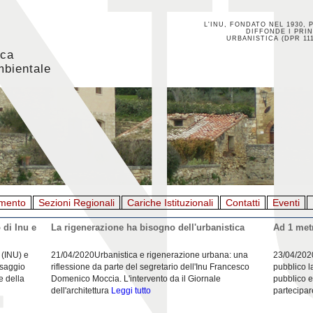
L'INU, FONDATO NEL 1930, 
DIFFONDE I PRIN
URBANISTICA (DPR 111
ica
mbientale
mento
Sezioni Regionali
Cariche Istituzionali
Contatti
Eventi
 di Inu e
La rigenerazione ha bisogno dell'urbanistica
Ad 1 metr
 (INU) e
21/04/2020Urbanistica e rigenerazione urbana: una
23/04/202
esaggio
riflessione da parte del segretario dell'Inu Francesco
pubblico l
e della
Domenico Moccia. L'intervento da il Giornale
pubblico e
dell'architettura
Leggi tutto
partecipar