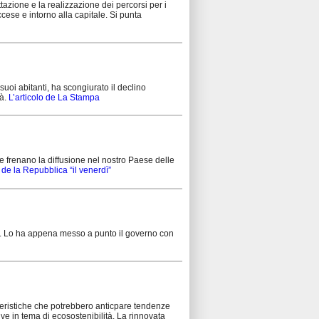
ettazione e la realizzazione dei percorsi per i
cese e intorno alla capitale. Si punta
oi abitanti, ha scongiurato il declino
tà.
L’articolo de La Stampa
he frenano la diffusione nel nostro Paese delle
o de la Repubblica “il venerdì”
ile. Lo ha appena messo a punto il governo con
eristiche che potrebbero anticpare tendenze
e in tema di ecosostenibilità. La rinnovata