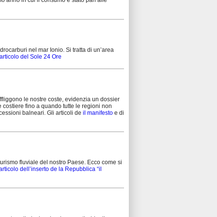
mo anno in cui il consumo è stato pari alle
 idrocarburi nel mar Ionio. Si tratta di un’area
’articolo del Sole 24 Ore
ffliggono le nostre coste, evidenzia un dossier
costiere fino a quando tutte le regioni non
essioni balneari. Gli articoli de
il manifesto
e di
 turismo fluviale del nostro Paese. Ecco come si
articolo dell’inserto de la Repubblica “il