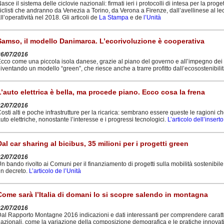
asce il sistema delle ciclovie nazionali: firmati ieri i protocolli di intesa per la prog
iclisti che andranno da Venezia a Torino, da Verona a Firenze, dall’avellinese al lec
ll’operatività nel 2018. Gli articoli de
La Stampa
e de
l’Unità
Samso, il modello Danimarca. L’ecorivoluzione è cooperativa
26/07/2016
cco come una piccola isola danese, grazie al piano del governo e all’impegno dei su
iventando un modello “green”, che riesce anche a trarre profitto dall’ecosostenibili
L’auto elettrica è bella, ma procede piano. Ecco cosa la frena
22/07/2016
osti alti e poche infrastrutture per la ricarica: sembrano essere queste le ragioni c
uto elettriche, nonostante l’interesse e i progressi tecnologici.
L’articolo dell’insert
Dal car sharing al bicibus, 35 milioni per i progetti green
22/07/2016
n bando rivolto ai Comuni per il finanziamento di progetti sulla mobilità sostenib
n decreto.
L’articolo de l’Unità
Come sarà l’Italia di domani lo si scopre salendo in montagna
22/07/2016
al Rapporto Montagne 2016 indicazioni e dati interessanti per comprendere caratt
azionali, come la variazione della composizione demografica e le pratiche innovativ