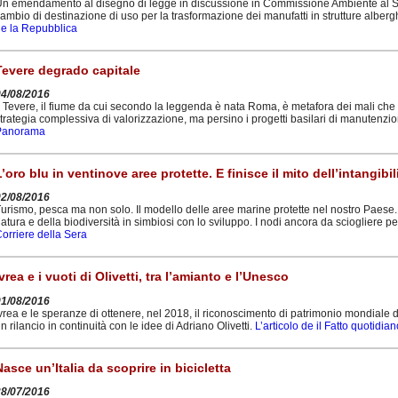
n emendamento al disegno di legge in discussione in Commissione Ambiente al Sen
ambio di destinazione di uso per la trasformazione dei manufatti in strutture albergh
e la Repubblica
Tevere degrado capitale
04/08/2016
l Tevere, il fiume da cui secondo la leggenda è nata Roma, è metafora dei mali che
trategia complessiva di valorizzazione, ma persino i progetti basilari di manutenzio
Panorama
L’oro blu in ventinove aree protette. E finisce il mito dell’intangibil
02/08/2016
urismo, pesca ma non solo. Il modello delle aree marine protette nel nostro Paese. S
atura e della biodiversità in simbiosi con lo sviluppo. I nodi ancora da sciogliere per
orriere della Sera
Ivrea e i vuoti di Olivetti, tra l’amianto e l’Unesco
01/08/2016
vrea e le speranze di ottenere, nel 2018, il riconoscimento di patrimonio mondiale
n rilancio in continuità con le idee di Adriano Olivetti.
L’articolo de il Fatto quotidian
Nasce un’Italia da scoprire in bicicletta
28/07/2016