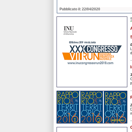
2020
Pubblicato il: 22/04/2020
L
d
G
p
D
m