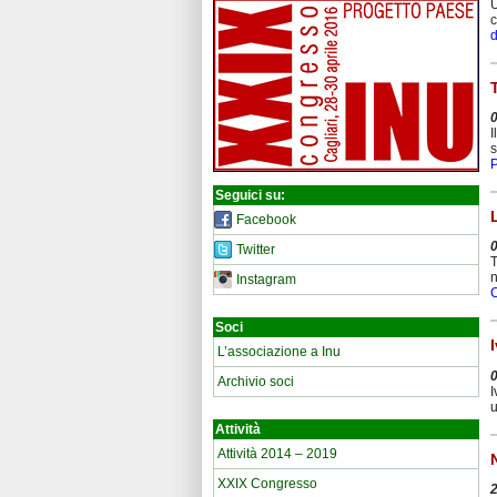
U
c
d
I
s
Seguici su:
Facebook
Twitter
T
n
Instagram
C
Soci
L’associazione a Inu
Archivio soci
I
u
Attività
Attività 2014 – 2019
XXIX Congresso