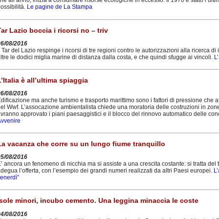
ine all’anno, inizia a consumare risorse ecologiche in eccesso. Il 1970 è stato l’ulti
ossibilità.
Le pagine de La Stampa
Tar Lazio boccia i ricorsi no – triv
06/08/2016
l Tar del Lazio respinge i ricorsi di tre regioni contro le autorizzazioni alla ricerca di
ltre le dodici miglia marine di distanza dalla costa, e che quindi sfugge ai vincoli.
L
L’Italia è all’ultima spiaggia
06/08/2016
dificazione ma anche turismo e trasporto marittimo sono i fattori di pressione che a
el Wwf. L’assocazione ambientalista chiede una moratoria delle costruzioni in zone 
vranno approvato i piani paesaggistici e il blocco del rinnovo automatico delle conc
vvenire
La vacanza che corre su un lungo fiume tranquillo
05/08/2016
’ ancora un fenomeno di nicchia ma si assiste a una crescita costante: si tratta del
degua l’offerta, con l’esempio dei grandi numeri realizzati da altri Paesi europei.
L’
enerdì”
Isole minori, incubo cemento. Una leggina minaccia le coste
04/08/2016