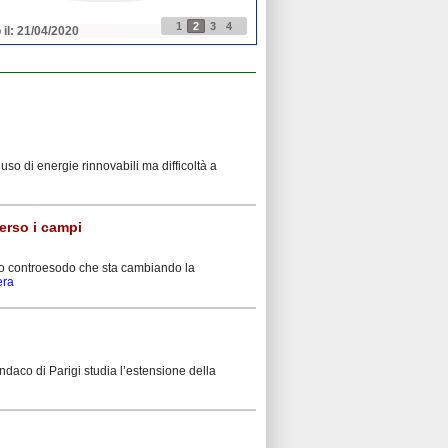
1
2
3
4
 il: 21/04/2020
Pubblicato il: 21/04/2020
so di energie rinnovabili ma difficoltà a
verso i campi
prio controesodo che sta cambiando la
era
daco di Parigi studia l’estensione della