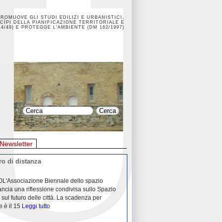
PROMUOVE GLI STUDI EDILIZI E URBANISTICI,
CÌPI DELLA PIANIFICAZIONE TERRITORIALE E
4/49) E PROTEGGE L'AMBIENTE (DM 162/1997)
Newsletter
o di distanza
La crisi dei porti durante la
0L'Associazione Biennale dello spazio
26/04/2020Nei mesi passati abbiam
ancia una riflessione condivisa sullo Spazio
Community "Porti città territori", 
 sul futuro delle città. La scadenza per
collaborazione con Assoporti e A
e è il 15
Leggi tutto
pandemia ci ha
Leggi tutto