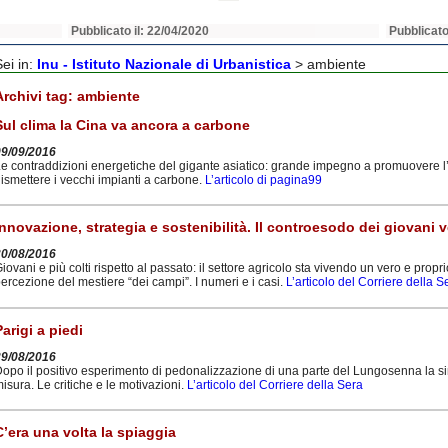
Pubblicato il: 22/04/2020
Pubblicato
Sei in:
Inu - Istituto Nazionale di Urbanistica
>
ambiente
Archivi tag:
ambiente
Sul clima la Cina va ancora a carbone
09/09/2016
e contraddizioni energetiche del gigante asiatico: grande impegno a promuovere l’u
ismettere i vecchi impianti a carbone.
L’articolo di pagina99
Innovazione, strategia e sostenibilità. Il controesodo dei giovani 
30/08/2016
iovani e più colti rispetto al passato: il settore agricolo sta vivendo un vero e pro
ercezione del mestiere “dei campi”. I numeri e i casi.
L’articolo del Corriere della S
Parigi a piedi
29/08/2016
opo il positivo esperimento di pedonalizzazione di una parte del Lungosenna la sin
isura. Le critiche e le motivazioni.
L’articolo del Corriere della Sera
C’era una volta la spiaggia