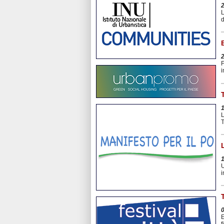
L
d
F
i
L
T
U
i
E