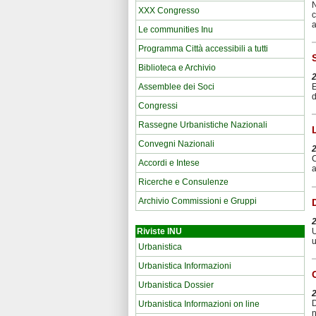
N
XXX Congresso
c
a
Le communities Inu
Programma Città accessibili a tutti
Biblioteca e Archivio
Assemblee dei Soci
E
d
Congressi
Rassegne Urbanistiche Nazionali
Convegni Nazionali
C
Accordi e Intese
a
Ricerche e Consulenze
Archivio Commissioni e Gruppi
U
Riviste INU
u
Urbanistica
Urbanistica Informazioni
Urbanistica Dossier
D
Urbanistica Informazioni on line
n