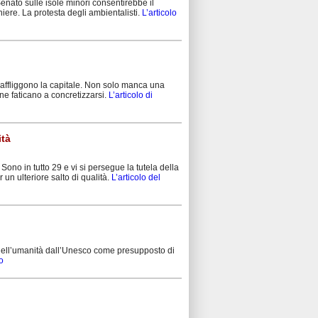
ato sulle isole minori consentirebbe il
iere. La protesta degli ambientalisti.
L’articolo
 affliggono la capitale. Non solo manca una
ne faticano a concretizzarsi.
L’articolo di
ità
ono in tutto 29 e vi si persegue la tutela della
 un ulteriore salto di qualità.
L’articolo del
 dell’umanità dall’Unesco come presupposto di
o