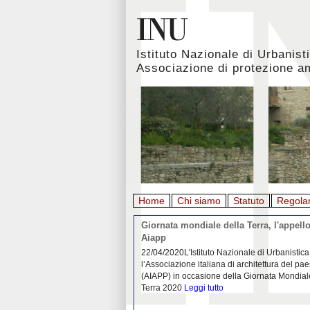
Istituto Nazionale di Urbanist
Associazione di protezione a
Home
Chi siamo
Statuto
Regola
rbanistica italiana al
Giornata mondiale della Terra, l'appello
emergenza. L’INU apre una
Aiapp
tiva: ecco come partecipare
 diffondersi del contagio da
22/04/2020L'Istituto Nazionale di Urbanistica
pieno svolgimento, è ormai
l’Associazione italiana di architettura del pa
eguenze sociali, economiche e
(AIAPP) in occasione della Giornata Mondial
idemia
Leggi tutto
Terra 2020
Leggi tutto