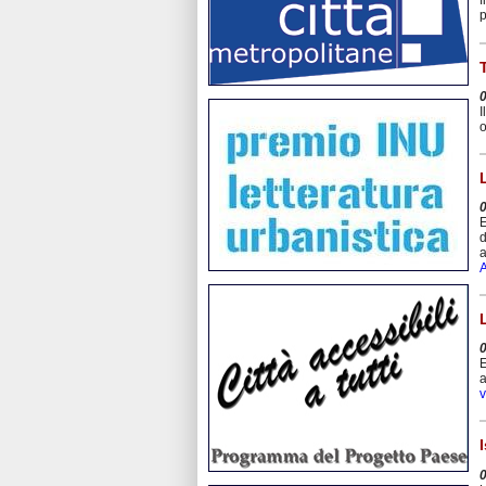
f
p
I
o
E
d
a
A
E
a
v