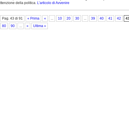
ttenzione della politica.
L’articolo di Avvenire
Pag. 43 di 91
« Prima
«
...
10
20
30
...
39
40
41
42
4
80
90
...
»
Ultima »