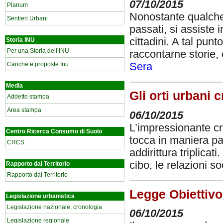
07/10/2015
Planum
Nonostante qualche 
Sentieri Urbani
passati, si assiste 
cittadini. A tal punt
Storia INU
Per una Storia dell’INU
raccontarne storie, 
Cariche e proposte Inu
Sera
Media
Gli orti urbani 
Addetto stampa
Area stampa
06/10/2015
L’impressionante cr
Centro Ricerca Consumo di Suolo
tocca in maniera pa
CRCS
addirittura triplicat
cibo, le relazioni so
Rapporto dal Territorio
Rapporto dal Territorio
Legge Obiettivo,
Legislazione urbanistica
Legislazione nazionale, cronologia
06/10/2015
Legislazione regionale