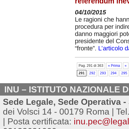
referendum inev
04/10/2015
Le ragioni che hanno
procedura per indir
danno maggiori poteri
presidente del Consi
“fronte”.
L’articolo d
Pag. 291 di 363
« Prima
«
291
292
293
294
295
INU – ISTITUTO NAZIONALE 
Sede Legale, Sede Operativa - 
dei Volsci 14 - 00179 Roma | Tel
| Posta certificata:
inu.pec@legalm