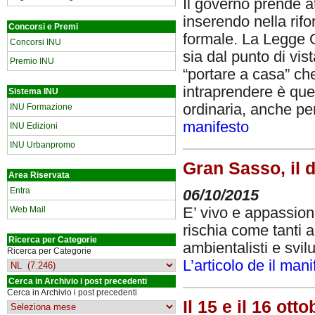
Il governo prende a
inserendo nella rif
Concorsi e Premi
formale. La Legge O
Concorsi INU
sia dal punto di vis
Premio INU
“portare a casa” ch
intraprendere è que
Sistema INU
ordinaria, anche pe
INU Formazione
manifesto
INU Edizioni
INU Urbanpromo
Gran Sasso, il d
Area Riservata
Entra
06/10/2015
Web Mail
E’ vivo e appassion
rischia come tanti alt
Ricerca per Categorie
ambientalisti e svilu
Ricerca per Categorie
L’articolo de il man
Cerca in Archivio i post precedenti
Cerca in Archivio i post precedenti
Il 15 e il 16 ot