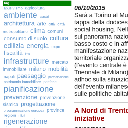
Tag
06/10/2015
agricoltura
abusivismo
ambiente
Sarà a Torino al Mus
appalti
tappa della dodice
architettura
arte
città
città
social housing. Nel
clima
comuni
metropolitane
sul panorama nazion
cultura
consumo di suolo
basso costo e in af
edilizia
energia
expo
manifestazione nazi
fiscalità
imu
territoriale organiz
infrastrutture
mercato
(l’evento centrale 
milano
mobilità
immobiliare
Triennale di Milano
paesaggio
napoli
partecipazione
adhoc sulla situazio
patrimonio immobiliare
periferie
dell’evento milanes
pianificazione
sulle politiche abit
prevenzione
prevenzione
progettazione
sismica
A Nord di Trent
province
programmazione europea
regioni
rifiuti
iniziative
rigenerazione