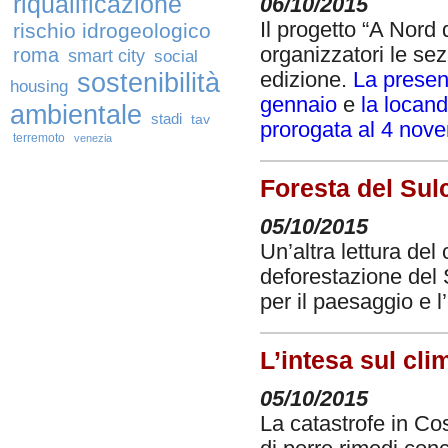
riqualificazione
06/10/2015
Il progetto “A Nord 
rischio idrogeologico
organizzatori le sez
roma
smart city
social
sostenibilità
edizione.
La presen
housing
gennaio
e
la locand
ambientale
stadi
tav
prorogata al 4 nov
terremoto
venezia
Foresta del Sulc
05/10/2015
Un’altra lettura del
deforestazione del S
per il paesaggio e 
L’intesa sul clim
05/10/2015
La catastrofe in Co