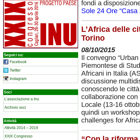
fondi a disposizione
Sole 24 Ore “Casa 
L’Africa delle c
Torino
08/10/2015
Seguici su:
Il convegno “Urban A
Facebook
Piemontese di Studi
Twitter
Africani in Italia (A
Instagram
discussione multidi
conoscendo le città 
Soci
collaborazione con
L’associazione a Inu
Locale (13-16 ottobr
Archivio soci
quindi un workshop 
challenges for Afri
Attività
Attività 2014 – 2019
XXIX Congresso
“Con la riforma 