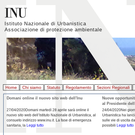
Istituto Nazionale di Urbanistica
Associazione di protezione ambientale
Home
Chi siamo
Statuto
Regolamento
Sezioni Regionali
Giornata mondiale della Terra, l'appello di Inu e
La rigenerazione 
Aiapp
22/04/2020L'Istituto Nazionale di Urbanistica (INU) e
21/04/2020Urbanist
l’Associazione italiana di architettura del paesaggio
riflessione da parte
(AIAPP) in occasione della Giornata Mondiale della
Domenico Moccia. L'
Terra 2020
Leggi tutto
dell'architettura
Legg