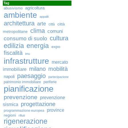
Tag
agricoltura
abusivismo
ambiente
appalti
architettura
arte
città
città
clima
comuni
metropolitane
cultura
consumo di suolo
edilizia
energia
expo
fiscalità
imu
infrastrutture
mercato
milano
mobilità
immobiliare
paesaggio
napoli
partecipazione
patrimonio immobiliare
periferie
pianificazione
prevenzione
prevenzione
progettazione
sismica
province
programmazione europea
regioni
rifiuti
rigenerazione