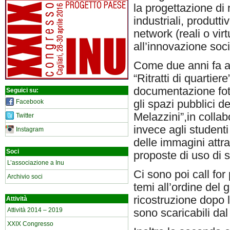
la progettazione di 
industriali, produtt
network (reali o vir
all’innovazione soci
Come due anni fa av
“Ritratti di quartiere
documentazione fotog
Seguici su:
Facebook
gli spazi pubblici de
Melazzini”,in collab
Twitter
invece agli student
Instagram
delle immagini attr
Soci
proposte di uso di s
L’associazione a Inu
Ci sono poi call for
Archivio soci
temi all’ordine del
ricostruzione dopo l
Attività
Attività 2014 – 2019
sono scaricabili dal
XXIX Congresso