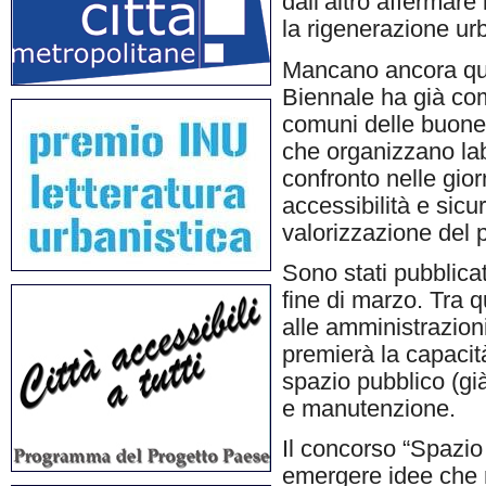
dall’altro affermare
la rigenerazione ur
Mancano ancora qua
Biennale ha già com
comuni delle buone 
che organizzano lab
confronto nelle gio
accessibilità e sicur
valorizzazione del p
Sono stati pubblica
fine di marzo. Tra q
alle amministrazioni,
premierà la capacità
spazio pubblico (gi
e manutenzione.
Il concorso “Spazio
emergere idee che r