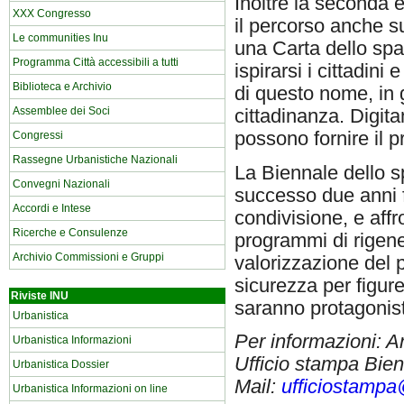
Inoltre la seconda 
XXX Congresso
il percorso anche s
Le communities Inu
una Carta dello spa
Programma Città accessibili a tutti
ispirarsi i cittadini
Biblioteca e Archivio
di questo nome, in g
Assemblee dei Soci
cittadinanza. Digit
possono fornire il p
Congressi
Rassegne Urbanistiche Nazionali
La Biennale dello s
Convegni Nazionali
successo due anni fa
Accordi e Intese
condivisione, e affro
Ricerche e Consulenze
programmi di rigener
Archivio Commissioni e Gruppi
valorizzazione del p
sicurezza per figure
Riviste INU
saranno protagonisti
Urbanistica
Per informazioni: A
Urbanistica Informazioni
Ufficio stampa Bien
Urbanistica Dossier
Mail:
ufficiostampa
Urbanistica Informazioni on line