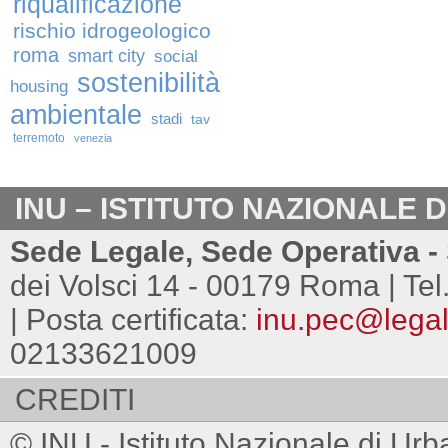
riqualificazione
rischio idrogeologico
roma
smart city
social
sostenibilità
housing
ambientale
stadi
tav
terremoto
venezia
INU – ISTITUTO NAZIONALE 
Sede Legale, Sede Operativa - 
dei Volsci 14 - 00179 Roma | Tel
| Posta certificata:
inu.pec@legalm
02133621009
CREDITI
© INU - Istituto Nazionale di Urb