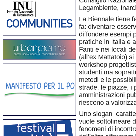
Consiglio Nazionale 
Legambiente, Inarc
La Biennale tiene 
fa: diventare osserv
diffondere esempi pos
pratiche in Italia e
Fanti e nei locali d
(all’ex Mattatoio) s
workshop progettisti,
studenti ma soprattu
metodi e le possibili
strade, le piazze, i
amministrazioni pubb
riescono a valoriz
Uno slogan caratteri
vuole sottolineare da
fenomeni di incontro