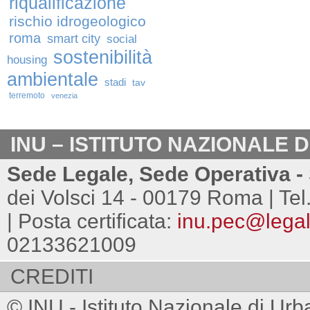
riqualificazione
rischio idrogeologico
roma
smart city
social
sostenibilità
housing
ambientale
stadi
tav
terremoto
venezia
INU – ISTITUTO NAZIONALE 
Sede Legale, Sede Operativa - 
dei Volsci 14 - 00179 Roma | Tel
| Posta certificata:
inu.pec@legalm
02133621009
CREDITI
© INU - Istituto Nazionale di Urb