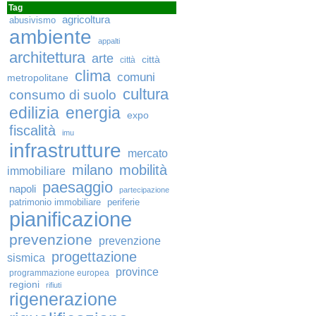
Tag
agricoltura
abusivismo
ambiente
appalti
architettura
arte
città
città
clima
comuni
metropolitane
cultura
consumo di suolo
edilizia
energia
expo
fiscalità
imu
infrastrutture
mercato
milano
mobilità
immobiliare
paesaggio
napoli
partecipazione
patrimonio immobiliare
periferie
pianificazione
prevenzione
prevenzione
progettazione
sismica
province
programmazione europea
regioni
rifiuti
rigenerazione