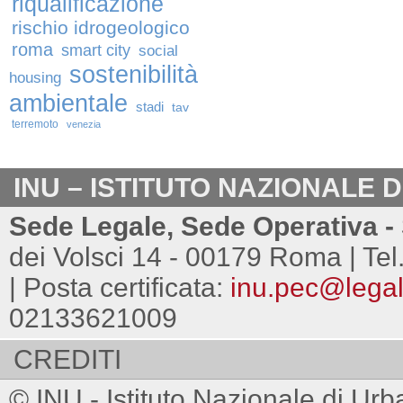
riqualificazione
rischio idrogeologico
roma
smart city
social
sostenibilità
housing
ambientale
stadi
tav
terremoto
venezia
INU – ISTITUTO NAZIONALE 
Sede Legale, Sede Operativa - 
dei Volsci 14 - 00179 Roma | Tel
| Posta certificata:
inu.pec@legalm
02133621009
CREDITI
© INU - Istituto Nazionale di Urb