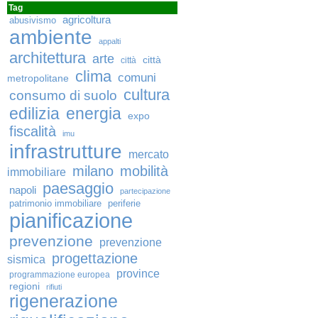
Tag
agricoltura
abusivismo
ambiente
appalti
architettura
arte
città
città
clima
comuni
metropolitane
cultura
consumo di suolo
edilizia
energia
expo
fiscalità
imu
infrastrutture
mercato
milano
mobilità
immobiliare
paesaggio
napoli
partecipazione
patrimonio immobiliare
periferie
pianificazione
prevenzione
prevenzione
progettazione
sismica
province
programmazione europea
regioni
rifiuti
rigenerazione