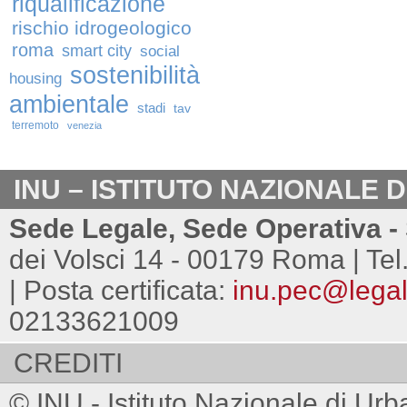
riqualificazione
rischio idrogeologico
roma
smart city
social
sostenibilità
housing
ambientale
stadi
tav
terremoto
venezia
INU – ISTITUTO NAZIONALE 
Sede Legale, Sede Operativa - 
dei Volsci 14 - 00179 Roma | Tel
| Posta certificata:
inu.pec@legalm
02133621009
CREDITI
© INU - Istituto Nazionale di Urb