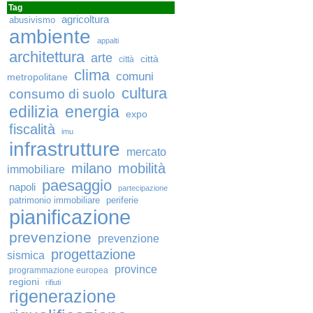
Tag
agricoltura
abusivismo
ambiente
appalti
architettura
arte
città
città
clima
comuni
metropolitane
cultura
consumo di suolo
edilizia
energia
expo
fiscalità
imu
infrastrutture
mercato
milano
mobilità
immobiliare
paesaggio
napoli
partecipazione
patrimonio immobiliare
periferie
pianificazione
prevenzione
prevenzione
progettazione
sismica
province
programmazione europea
regioni
rifiuti
rigenerazione