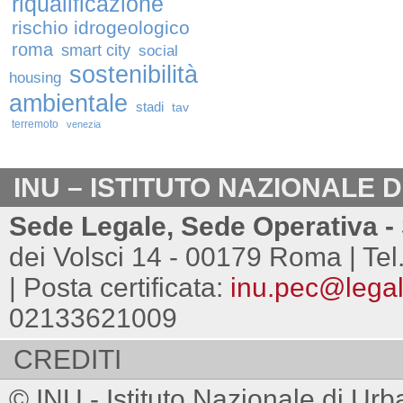
riqualificazione
rischio idrogeologico
roma
smart city
social
sostenibilità
housing
ambientale
stadi
tav
terremoto
venezia
INU – ISTITUTO NAZIONALE 
Sede Legale, Sede Operativa - 
dei Volsci 14 - 00179 Roma | Tel
| Posta certificata:
inu.pec@legalm
02133621009
CREDITI
© INU - Istituto Nazionale di Urb