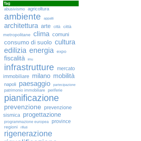
Tag
agricoltura
abusivismo
ambiente
appalti
architettura
arte
città
città
clima
comuni
metropolitane
cultura
consumo di suolo
edilizia
energia
expo
fiscalità
imu
infrastrutture
mercato
milano
mobilità
immobiliare
paesaggio
napoli
partecipazione
patrimonio immobiliare
periferie
pianificazione
prevenzione
prevenzione
progettazione
sismica
province
programmazione europea
regioni
rifiuti
rigenerazione