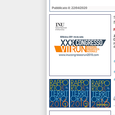
2020
Pubblicato il: 22/04/2020
a
D
d