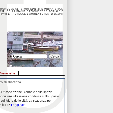
PROMUOVE GLI STUDI EDILIZI E URBANISTICI,
CÌPI DELLA PIANIFICAZIONE TERRITORIALE E
4/49) E PROTEGGE L'AMBIENTE (DM 162/1997)
Newsletter
o di distanza
La crisi dei porti durante la
0L'Associazione Biennale dello spazio
26/04/2020Nei mesi passati abbiam
ancia una riflessione condivisa sullo Spazio
Community "Porti città territori", 
 sul futuro delle città. La scadenza per
collaborazione con Assoporti e A
e è il 15
Leggi tutto
pandemia ci ha
Leggi tutto