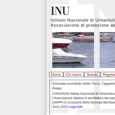
Istituto Nazionale di Urbanist
Associazione di protezione a
Home
Chi siamo
Statuto
Regola
rbanistica italiana al
Giornata mondiale della Terra, l'appello
emergenza. L’INU apre una
Aiapp
tiva: ecco come partecipare
 diffondersi del contagio da
22/04/2020L'Istituto Nazionale di Urbanistica
pieno svolgimento, è ormai
l’Associazione italiana di architettura del pa
eguenze sociali, economiche e
(AIAPP) in occasione della Giornata Mondial
idemia
Leggi tutto
Terra 2020
Leggi tutto