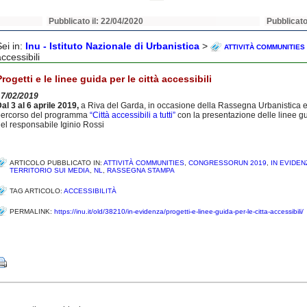
Pubblicato il: 22/04/2020
Pubblicato
Sei in:
Inu - Istituto Nazionale di Urbanistica
>
ATTIVITÀ COMMUNITIES
ccessibili
Progetti e le linee guida per le città accessibili
17/02/2019
al 3 al 6 aprile 2019,
a Riva del Garda, in occasione della Rassegna Urbanistica e 
percorso del programma
“Città accessibili a tutti”
con la presentazione delle linee g
el responsabile Iginio Rossi
ARTICOLO PUBBLICATO IN:
ATTIVITÀ COMMUNITIES
,
CONGRESSORUN 2019
,
IN EVIDEN
TERRITORIO SUI MEDIA
,
NL
,
RASSEGNA STAMPA
TAG ARTICOLO:
ACCESSIBILITÀ
PERMALINK:
https://inu.it/old/38210/in-evidenza/progetti-e-linee-guida-per-le-citta-accessibili/
Share