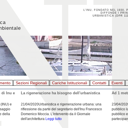
L'INU, FONDATO NEL 1930, 
DIFFONDE I PRIN
URBANISTICA (DPR 111
ica
mbientale
mento
Sezioni Regionali
Cariche Istituzionali
Contatti
Eventi
 di Inu e
La rigenerazione ha bisogno dell'urbanistica
Ad 1 metr
 (INU) e
21/04/2020Urbanistica e rigenerazione urbana: una
23/04/202
esaggio
riflessione da parte del segretario dell'Inu Francesco
pubblico l
e della
Domenico Moccia. L'intervento da il Giornale
pubblico e
dell'architettura
Leggi tutto
partecipar