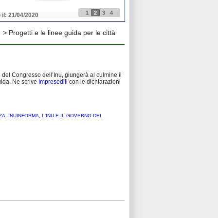
1
2
3
4
 il: 21/04/2020
Pubblicato il: 21/04/2020
> Progetti e le linee guida per le città
del Congresso dell’Inu, giungerà al culmine il
uida. Ne scrive
Impresedili
con le dichiarazioni
ZA
,
INUINFORMA
,
L'INU E IL GOVERNO DEL