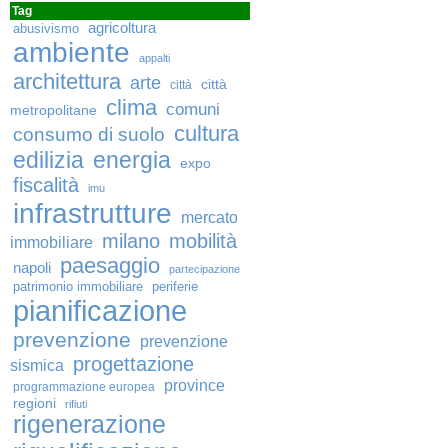
Tag
agricoltura
abusivismo
ambiente
appalti
architettura
arte
città
città
clima
comuni
metropolitane
cultura
consumo di suolo
edilizia
energia
expo
fiscalità
imu
infrastrutture
mercato
milano
mobilità
immobiliare
paesaggio
napoli
partecipazione
patrimonio immobiliare
periferie
pianificazione
prevenzione
prevenzione
progettazione
sismica
province
programmazione europea
regioni
rifiuti
rigenerazione