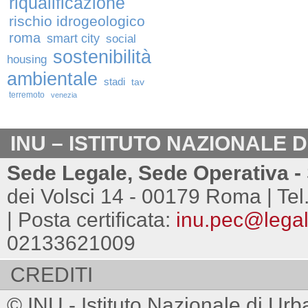
riqualificazione
rischio idrogeologico
roma
smart city
social
sostenibilità
housing
ambientale
stadi
tav
terremoto
venezia
INU – ISTITUTO NAZIONALE 
Sede Legale, Sede Operativa - 
dei Volsci 14 - 00179 Roma | Tel
| Posta certificata:
inu.pec@legalm
02133621009
CREDITI
© INU - Istituto Nazionale di Urb