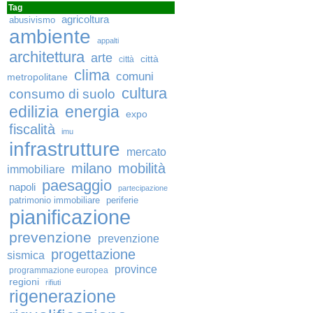
Tag
agricoltura
abusivismo
ambiente
appalti
architettura
arte
città
città
clima
comuni
metropolitane
cultura
consumo di suolo
edilizia
energia
expo
fiscalità
imu
infrastrutture
mercato
milano
mobilità
immobiliare
paesaggio
napoli
partecipazione
patrimonio immobiliare
periferie
pianificazione
prevenzione
prevenzione
progettazione
sismica
province
programmazione europea
regioni
rifiuti
rigenerazione