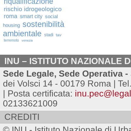
riqualificazione
rischio idrogeologico
roma
smart city
social
sostenibilità
housing
ambientale
stadi
tav
terremoto
venezia
INU – ISTITUTO NAZIONALE 
Sede Legale, Sede Operativa - 
dei Volsci 14 - 00179 Roma | Tel
| Posta certificata:
inu.pec@legalm
02133621009
CREDITI
© INU - Istituto Nazionale di Urb