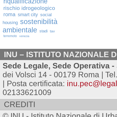
riqualificazione
rischio idrogeologico
roma
smart city
social
sostenibilità
housing
ambientale
stadi
tav
terremoto
venezia
INU – ISTITUTO NAZIONALE 
Sede Legale, Sede Operativa - 
dei Volsci 14 - 00179 Roma | Tel
| Posta certificata:
inu.pec@legalm
02133621009
CREDITI
© INU - Istituto Nazionale di Urb