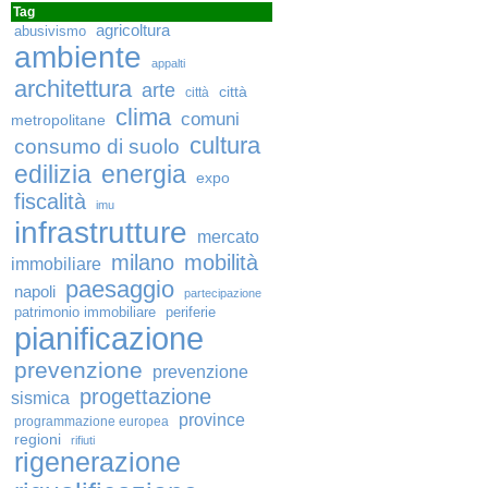
Tag
agricoltura
abusivismo
ambiente
appalti
architettura
arte
città
città
clima
comuni
metropolitane
cultura
consumo di suolo
edilizia
energia
expo
fiscalità
imu
infrastrutture
mercato
milano
mobilità
immobiliare
paesaggio
napoli
partecipazione
patrimonio immobiliare
periferie
pianificazione
prevenzione
prevenzione
progettazione
sismica
province
programmazione europea
regioni
rifiuti
rigenerazione