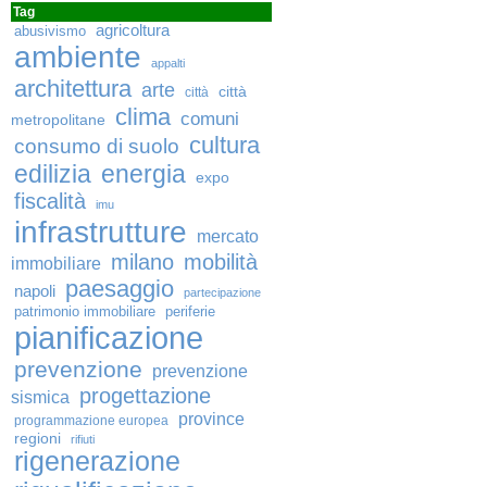
Tag
agricoltura
abusivismo
ambiente
appalti
architettura
arte
città
città
clima
comuni
metropolitane
cultura
consumo di suolo
edilizia
energia
expo
fiscalità
imu
infrastrutture
mercato
milano
mobilità
immobiliare
paesaggio
napoli
partecipazione
patrimonio immobiliare
periferie
pianificazione
prevenzione
prevenzione
progettazione
sismica
province
programmazione europea
regioni
rifiuti
rigenerazione