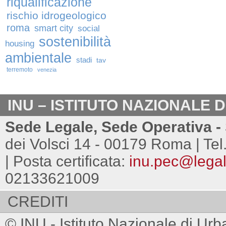
riqualificazione
rischio idrogeologico
roma
smart city
social
sostenibilità
housing
ambientale
stadi
tav
terremoto
venezia
INU – ISTITUTO NAZIONALE 
Sede Legale, Sede Operativa - 
dei Volsci 14 - 00179 Roma | Tel
| Posta certificata:
inu.pec@legalm
02133621009
CREDITI
© INU - Istituto Nazionale di Urb