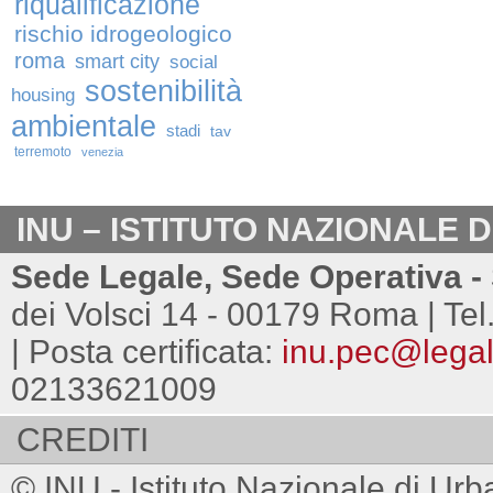
riqualificazione
rischio idrogeologico
roma
smart city
social
sostenibilità
housing
ambientale
stadi
tav
terremoto
venezia
INU – ISTITUTO NAZIONALE 
Sede Legale, Sede Operativa - 
dei Volsci 14 - 00179 Roma | Tel
| Posta certificata:
inu.pec@legalm
02133621009
CREDITI
© INU - Istituto Nazionale di Urb