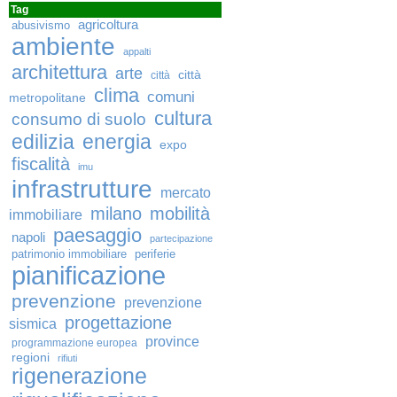
Tag
agricoltura
abusivismo
ambiente
appalti
architettura
arte
città
città
clima
comuni
metropolitane
cultura
consumo di suolo
edilizia
energia
expo
fiscalità
imu
infrastrutture
mercato
milano
mobilità
immobiliare
paesaggio
napoli
partecipazione
patrimonio immobiliare
periferie
pianificazione
prevenzione
prevenzione
progettazione
sismica
province
programmazione europea
regioni
rifiuti
rigenerazione