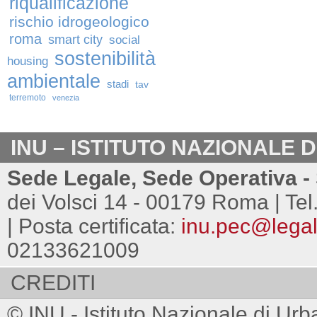
riqualificazione
rischio idrogeologico
roma
smart city
social
sostenibilità
housing
ambientale
stadi
tav
terremoto
venezia
INU – ISTITUTO NAZIONALE 
Sede Legale, Sede Operativa - 
dei Volsci 14 - 00179 Roma | Tel
| Posta certificata:
inu.pec@legalm
02133621009
CREDITI
© INU - Istituto Nazionale di Urb