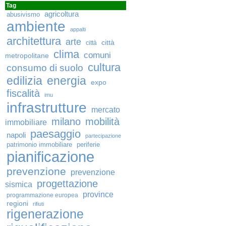
Tag
agricoltura
abusivismo
ambiente
appalti
architettura
arte
città
città
clima
comuni
metropolitane
cultura
consumo di suolo
edilizia
energia
expo
fiscalità
imu
infrastrutture
mercato
milano
mobilità
immobiliare
paesaggio
napoli
partecipazione
patrimonio immobiliare
periferie
pianificazione
prevenzione
prevenzione
progettazione
sismica
province
programmazione europea
regioni
rifiuti
rigenerazione