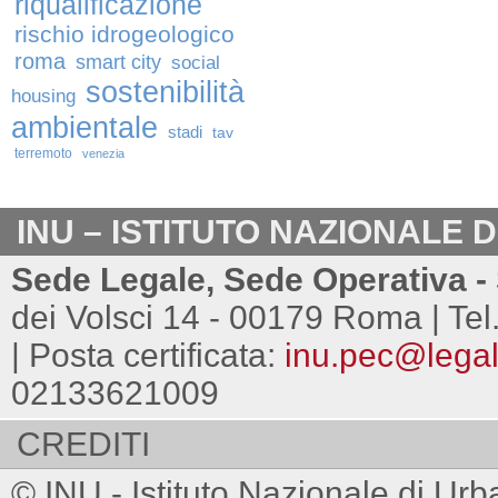
riqualificazione
rischio idrogeologico
roma
smart city
social
sostenibilità
housing
ambientale
stadi
tav
terremoto
venezia
INU – ISTITUTO NAZIONALE 
Sede Legale, Sede Operativa - 
dei Volsci 14 - 00179 Roma | Tel
| Posta certificata:
inu.pec@legalm
02133621009
CREDITI
© INU - Istituto Nazionale di Urb