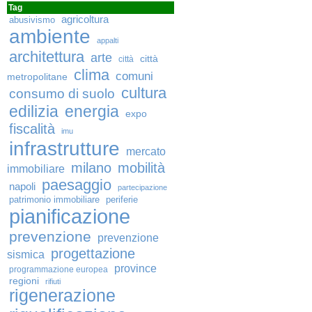
Tag
agricoltura
abusivismo
ambiente
appalti
architettura
arte
città
città
clima
comuni
metropolitane
cultura
consumo di suolo
edilizia
energia
expo
fiscalità
imu
infrastrutture
mercato
milano
mobilità
immobiliare
paesaggio
napoli
partecipazione
patrimonio immobiliare
periferie
pianificazione
prevenzione
prevenzione
progettazione
sismica
province
programmazione europea
regioni
rifiuti
rigenerazione