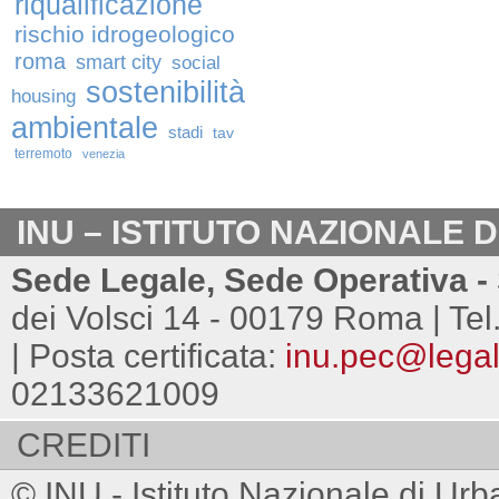
riqualificazione
rischio idrogeologico
roma
smart city
social
sostenibilità
housing
ambientale
stadi
tav
terremoto
venezia
INU – ISTITUTO NAZIONALE 
Sede Legale, Sede Operativa - 
dei Volsci 14 - 00179 Roma | Tel
| Posta certificata:
inu.pec@legalm
02133621009
CREDITI
© INU - Istituto Nazionale di Urb