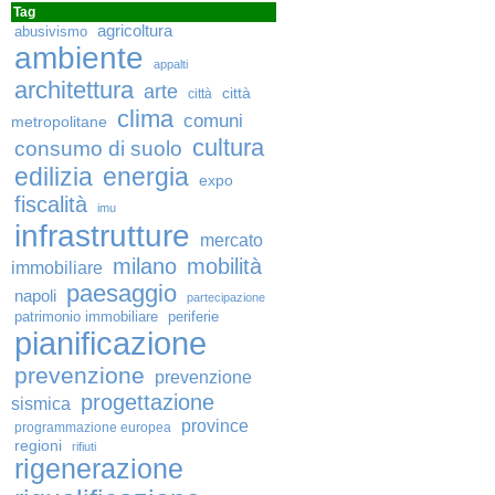
Tag
agricoltura
abusivismo
ambiente
appalti
architettura
arte
città
città
clima
comuni
metropolitane
cultura
consumo di suolo
edilizia
energia
expo
fiscalità
imu
infrastrutture
mercato
milano
mobilità
immobiliare
paesaggio
napoli
partecipazione
patrimonio immobiliare
periferie
pianificazione
prevenzione
prevenzione
progettazione
sismica
province
programmazione europea
regioni
rifiuti
rigenerazione