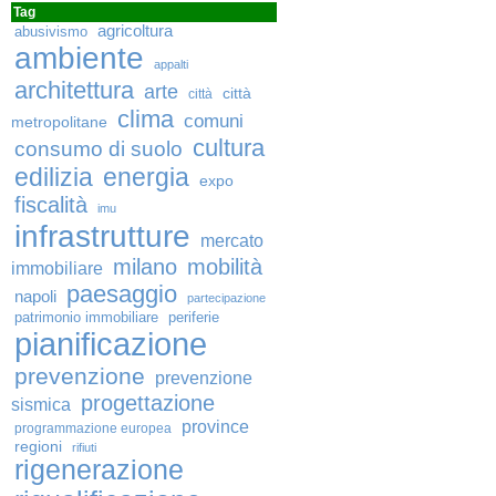
Tag
agricoltura
abusivismo
ambiente
appalti
architettura
arte
città
città
clima
comuni
metropolitane
cultura
consumo di suolo
edilizia
energia
expo
fiscalità
imu
infrastrutture
mercato
milano
mobilità
immobiliare
paesaggio
napoli
partecipazione
patrimonio immobiliare
periferie
pianificazione
prevenzione
prevenzione
progettazione
sismica
province
programmazione europea
regioni
rifiuti
rigenerazione