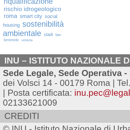
riqualificazione
rischio idrogeologico
roma
smart city
social
sostenibilità
housing
ambientale
stadi
tav
terremoto
venezia
INU – ISTITUTO NAZIONALE 
Sede Legale, Sede Operativa - 
dei Volsci 14 - 00179 Roma | Tel
| Posta certificata:
inu.pec@legalm
02133621009
CREDITI
© INU - Istituto Nazionale di Urb