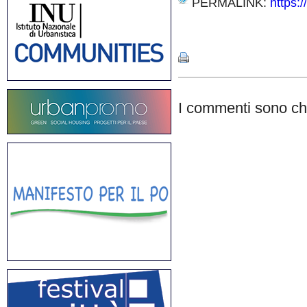
PERMALINK:
https:/
Share
I commenti sono chi