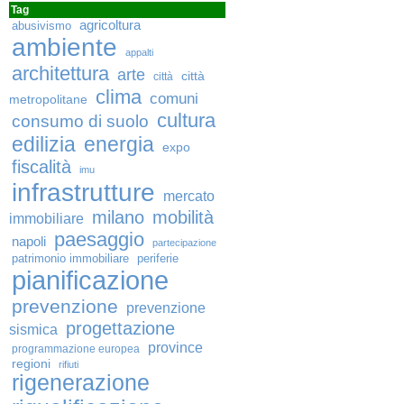
Tag
agricoltura
abusivismo
ambiente
appalti
architettura
arte
città
città
clima
comuni
metropolitane
cultura
consumo di suolo
edilizia
energia
expo
fiscalità
imu
infrastrutture
mercato
milano
mobilità
immobiliare
paesaggio
napoli
partecipazione
patrimonio immobiliare
periferie
pianificazione
prevenzione
prevenzione
progettazione
sismica
province
programmazione europea
regioni
rifiuti
rigenerazione