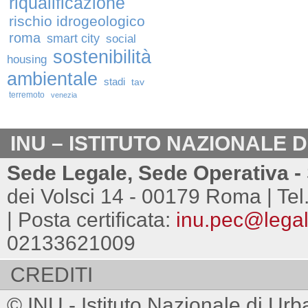
riqualificazione
rischio idrogeologico
roma
smart city
social
sostenibilità
housing
ambientale
stadi
tav
terremoto
venezia
INU – ISTITUTO NAZIONALE 
Sede Legale, Sede Operativa - 
dei Volsci 14 - 00179 Roma | Tel
| Posta certificata:
inu.pec@legalm
02133621009
CREDITI
© INU - Istituto Nazionale di Urb