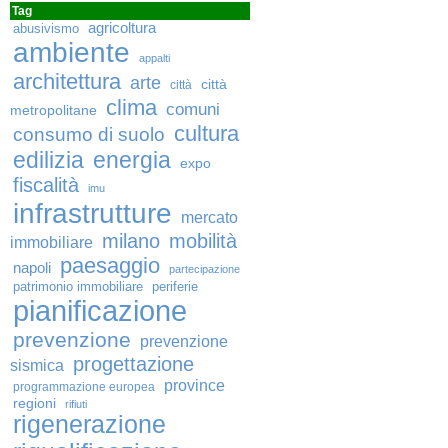
Tag
agricoltura
abusivismo
ambiente
appalti
architettura
arte
città
città
clima
comuni
metropolitane
cultura
consumo di suolo
edilizia
energia
expo
fiscalità
imu
infrastrutture
mercato
milano
mobilità
immobiliare
paesaggio
napoli
partecipazione
patrimonio immobiliare
periferie
pianificazione
prevenzione
prevenzione
progettazione
sismica
province
programmazione europea
regioni
rifiuti
rigenerazione