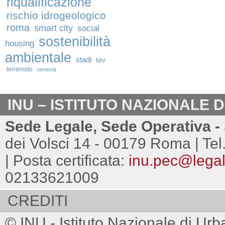
riqualificazione
rischio idrogeologico
roma
smart city
social
sostenibilità
housing
ambientale
stadi
tav
terremoto
venezia
INU – ISTITUTO NAZIONALE 
Sede Legale, Sede Operativa - 
dei Volsci 14 - 00179 Roma | Tel
| Posta certificata:
inu.pec@legalm
02133621009
CREDITI
© INU - Istituto Nazionale di Urb