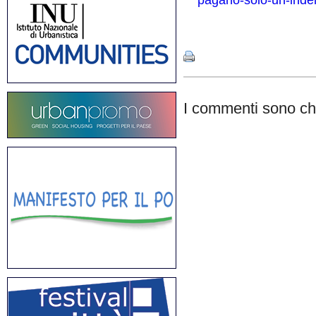
pagano-solo-un-inde
Share
I commenti sono chi