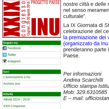
nostre città e delle
nel senso meramente
culturale”.
La IX Giornata di S
celebrazione del ce
la premiazione dei v
(organizzato da Inu 
Seguici su:
Facebook
prenderanno parte i 
Paese.
Twitter
Instagram
Soci
Per informazioni
L’associazione a Inu
Andrea Scarchilli
Archivio soci
Ufficio stampa Istit
Mob: 329.6310585
Attività
E – mail: ufficiost
Attività 2014 – 2019
XXIX Congresso