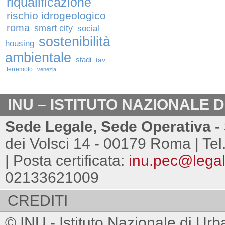
riqualificazione
rischio idrogeologico
roma
smart city
social
sostenibilità
housing
ambientale
stadi
tav
terremoto
venezia
INU – ISTITUTO NAZIONALE 
Sede Legale, Sede Operativa - 
dei Volsci 14 - 00179 Roma | Tel
| Posta certificata:
inu.pec@legalm
02133621009
CREDITI
© INU - Istituto Nazionale di Urb