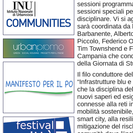
sessioni programmat
sessioni speciali p
disciplinare. Vi si 
sarà coordinata da k
Barbanente, Albert
Piccolo, Federico O
Tim Townshend e F
Campania che condiv
della Giornata di St
Il filo conduttore de
“Infrastrutture blu e 
che la disciplina de
nuovi saperi ed esig
connesse alla reti i
mobilità sostenibile,
smart city, alla res
mitigazione del risc