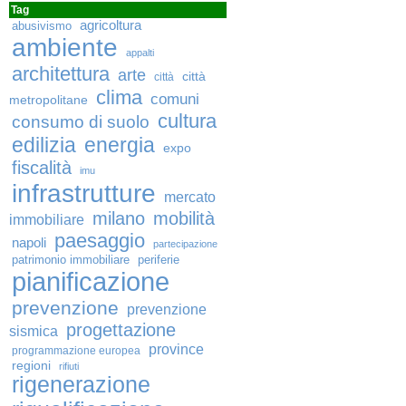
Tag
agricoltura
abusivismo
ambiente
appalti
architettura
arte
città
città
clima
comuni
metropolitane
cultura
consumo di suolo
edilizia
energia
expo
fiscalità
imu
infrastrutture
mercato
milano
mobilità
immobiliare
paesaggio
napoli
partecipazione
patrimonio immobiliare
periferie
pianificazione
prevenzione
prevenzione
progettazione
sismica
province
programmazione europea
regioni
rifiuti
rigenerazione