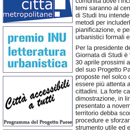
comunità dove l’incl
temi saranno al cen
di Studi Inu intend
metodi per includer
pianificazione, e per
urbanistici formali e
Per la presidente de
Giornata di Studi è “
30 aprile prossimi a
del suo Progetto P
proposte nel solco 
essere più attenta a
cittadini. La forte 
dimostrazione, in l
presentato a novem
territorio debba sco
procedure e sforzars
strumento utile ed e