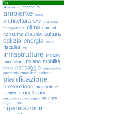
Tag
agricoltura
abusivismo
ambiente
appalti
architettura
arte
città
città
clima
comuni
metropolitane
cultura
consumo di suolo
edilizia
energia
expo
fiscalità
imu
infrastrutture
mercato
milano
mobilità
immobiliare
paesaggio
napoli
partecipazione
patrimonio immobiliare
periferie
pianificazione
prevenzione
prevenzione
progettazione
sismica
province
programmazione europea
regioni
rifiuti
rigenerazione