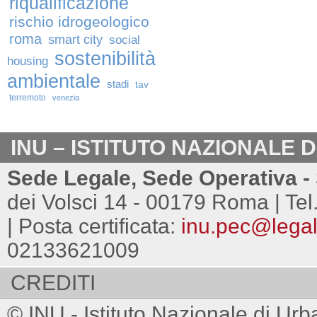
riqualificazione
rischio idrogeologico
roma
smart city
social
sostenibilità
housing
ambientale
stadi
tav
terremoto
venezia
INU – ISTITUTO NAZIONALE 
Sede Legale, Sede Operativa - 
dei Volsci 14 - 00179 Roma | Tel
| Posta certificata:
inu.pec@legalm
02133621009
CREDITI
© INU - Istituto Nazionale di Urb