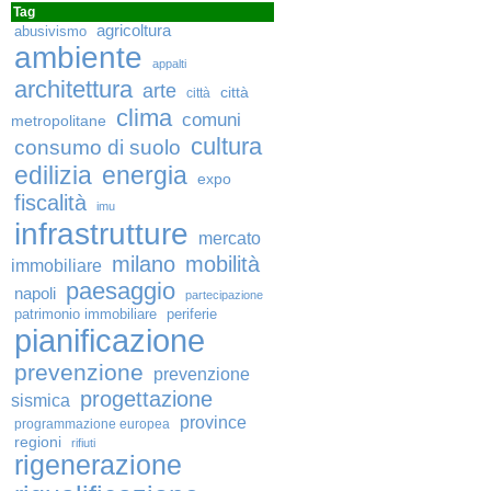
Tag
agricoltura
abusivismo
ambiente
appalti
architettura
arte
città
città
clima
comuni
metropolitane
cultura
consumo di suolo
edilizia
energia
expo
fiscalità
imu
infrastrutture
mercato
milano
mobilità
immobiliare
paesaggio
napoli
partecipazione
patrimonio immobiliare
periferie
pianificazione
prevenzione
prevenzione
progettazione
sismica
province
programmazione europea
regioni
rifiuti
rigenerazione