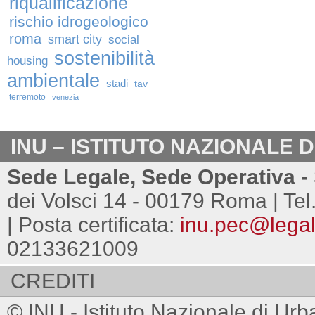
riqualificazione
rischio idrogeologico
roma
smart city
social
sostenibilità
housing
ambientale
stadi
tav
terremoto
venezia
INU – ISTITUTO NAZIONALE 
Sede Legale, Sede Operativa - 
dei Volsci 14 - 00179 Roma | Tel
| Posta certificata:
inu.pec@legalm
02133621009
CREDITI
© INU - Istituto Nazionale di Urb