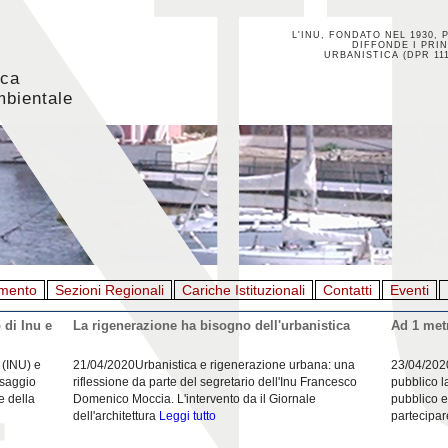
L'INU, FONDATO NEL 1930, 
DIFFONDE I PRIN
URBANISTICA (DPR 111
ica
mbientale
mento
Sezioni Regionali
Cariche Istituzionali
Contatti
Eventi
 di Inu e
La rigenerazione ha bisogno dell'urbanistica
Ad 1 metr
 (INU) e
21/04/2020Urbanistica e rigenerazione urbana: una
23/04/202
esaggio
riflessione da parte del segretario dell'Inu Francesco
pubblico l
e della
Domenico Moccia. L'intervento da il Giornale
pubblico e
dell'architettura
Leggi tutto
partecipar