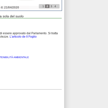
1
2
3
4
 il: 21/04/2020
Pubblicato il: 21/04/2020
a sola del suolo
i essere approvato dal Parlamento. Si tratta
bolezze.
L’articolo de Il Foglio
TENIBILITÀ AMBIENTALE