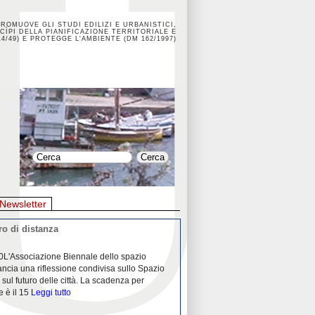
PROMUOVE GLI STUDI EDILIZI E URBANISTICI,
CÌPI DELLA PIANIFICAZIONE TERRITORIALE E
4/49) E PROTEGGE L'AMBIENTE (DM 162/1997)
Newsletter
o di distanza
La crisi dei porti durante la
0L'Associazione Biennale dello spazio
26/04/2020Nei mesi passati abbiam
ancia una riflessione condivisa sullo Spazio
Community "Porti città territori", 
 sul futuro delle città. La scadenza per
collaborazione con Assoporti e A
e è il 15
Leggi tutto
pandemia ci ha
Leggi tutto